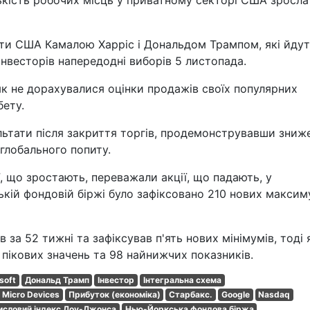
лькість робочих місць у приватному секторі США зросла
ти США Камалою Харріс і Дональдом Трампом, які йду
 інвесторів напередодні виборів 5 листопада.
о, як не дорахувалися оцінки продажів своїх популярних
бету.
ультати після закриття торгів, продемонструвавши зниж
глобального попиту.
, що зростають, переважали акції, що падають, у
ській фондовій біржі було зафіксовано 210 нових максим
 за 52 тижні та зафіксував п'ять нових мінімумів, тоді 
 пікових значень та 98 найнижчих показників.
soft
Дональд Трамп
Інвестор
Інтегральна схема
Micro Devices
Прибуток (економіка)
Старбакс.
Google
Nasdaq
словий індекс Доу-Джонса
Нью-Йоркська фондова біржа