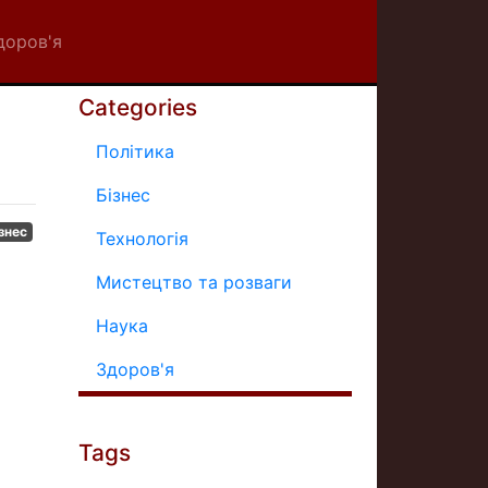
доров'я
Categories
Політика
Бізнес
знес
Технологія
Мистецтво та розваги
Наука
Здоров'я
Tags