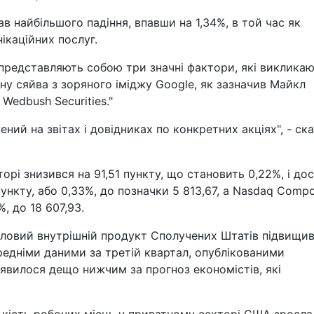
в найбільшого падіння, впавши на 1,34%, в той час як
ікаційних послуг.
 представляють собою три значні фактори, які виклика
ну сяйва з зоряного іміджу Google, як зазначив Майкл
Wedbush Securities."
ний на звітах і довідниках по конкретних акціях", - ск
рі знизився на 91,51 пункту, що становить 0,22%, і дос
 пункту, або 0,33%, до позначки 5 813,67, а Nasdaq Compo
, до 18 607,93.
валовий внутрішній продукт Сполучених Штатів підвищи
передніми даними за третій квартал, опублікованими
иявилося дещо нижчим за прогноз економістів, які