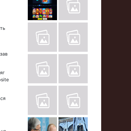
ють
азав
яг
site
вся