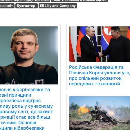
вий звіт
Бухгалтер.
Eli Lilly and Company
Російська Федерація та
Північна Корея уклали уг
про спільний розвиток
передових технологій.
чення кібербезпеки та
овні принципи
рбезпека відіграє
ливу роль у сучасному
овому світі, де захист
рмації стає все більш
тичним. Основні
нципи кібербезпеки