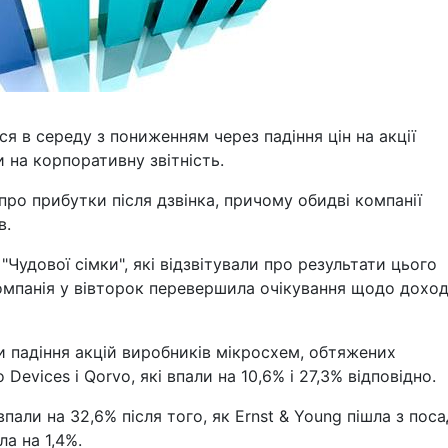
я в середу з пониженням через падіння цін на акції
и на корпоративну звітність.
и про прибутки після дзвінка, причому обидві компанії
в.
 "Чудової сімки", які відзвітували про результати цього
компанія у вівторок перевершила очікування щодо доході
и падіння акцій виробників мікросхем, обтяжених
vices і Qorvo, які впали на 10,6% і 27,3% відповідно.
пали на 32,6% після того, як Ernst & Young пішла з пос
а на 1,4%.