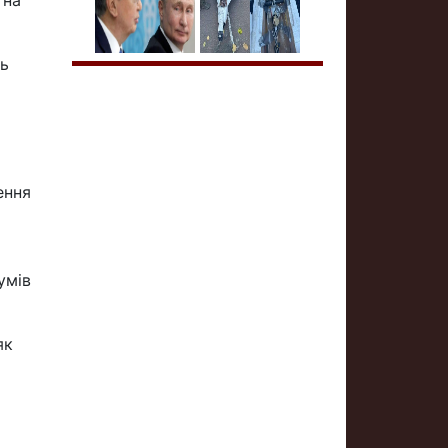
 на
ть
ення
умів
як