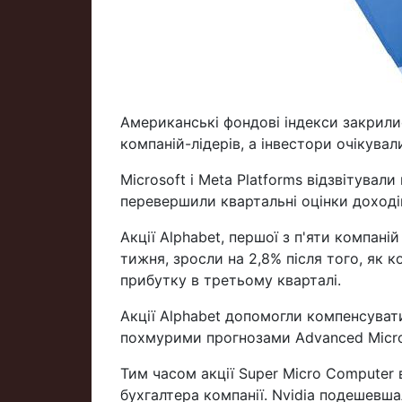
Американські фондові індекси закрилис
компаній-лідерів, а інвестори очікувал
Microsoft і Meta Platforms відзвітувал
перевершили квартальні оцінки доході
Акції Alphabet, першої з п'яти компаній
тижня, зросли на 2,8% після того, як 
прибутку в третьому кварталі.
Акції Alphabet допомогли компенсуват
похмурими прогнозами Advanced Micro De
Тим часом акції Super Micro Computer в
бухгалтера компанії. Nvidia подешевшал