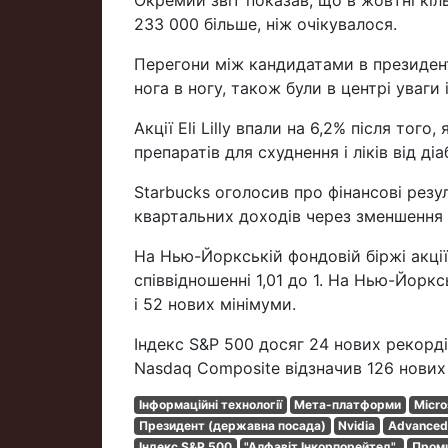
Окремий звіт показав, що в жовтні кі
233 000 більше, ніж очікувалося.
Перегони між кандидатами в президен
нога в ногу, також були в центрі уваги
Акції Eli Lilly впали на 6,2% після тог
препаратів для схуднення і ліків від діа
Starbucks оголосив про фінансові рез
квартальних доходів через зменшення 
На Нью-Йоркській фондовій біржі акції
співвідношенні 1,01 до 1. На Нью-Йорк
і 52 нових мінімуми.
Індекс S&P 500 досяг 24 нових рекордів
Nasdaq Composite відзначив 126 нових
Інформаційні технології
Мета-платформи
Micro
Президент (державна посада)
Nvidia
Advanced 
Індекс S&P 500
"Алфавіт Інкорпорейтед".
Проми