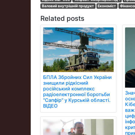
Валовий внутрішній продукт
Економіст
Фінансо
Related posts
БПЛА Збройних Сил України
знищили рідкісний
російський комплекс
Зна
радіоелектронної боротьби
осн
"Сапфір" у Курській області.
Кібе
ВІДЕО
важ
цифр
інфо
кри
при