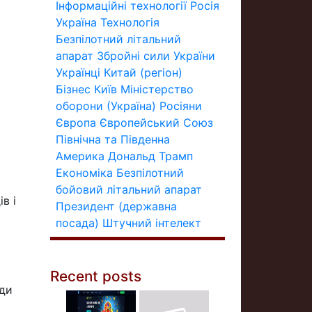
Інформаційні технології
Росія
Україна
Технологія
Безпілотний літальний
апарат
Збройні сили України
Українці
Китай (регіон)
Бізнес
Київ
Міністерство
оборони (Україна)
Росіяни
Європа
Європейський Союз
Північна та Південна
Америка
Дональд Трамп
Економіка
Безпілотний
бойовий літальний апарат
в і
Президент (державна
посада)
Штучний інтелект
Recent posts
ади