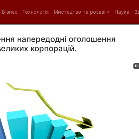
Бізнес
Технологія
Мистецтво та розваги
Наука
З
ення напередодні оголошення
великих корпорацій.
Бі