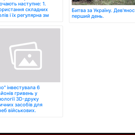
чають наступне: 1.
ористання складних
Битва за Україну. Дев'яно
лів і їх регулярна зм
перший день.
о" інвестувала 6
йонів гривень у
нології 3D-друку
ичних засобів для
реб військових.