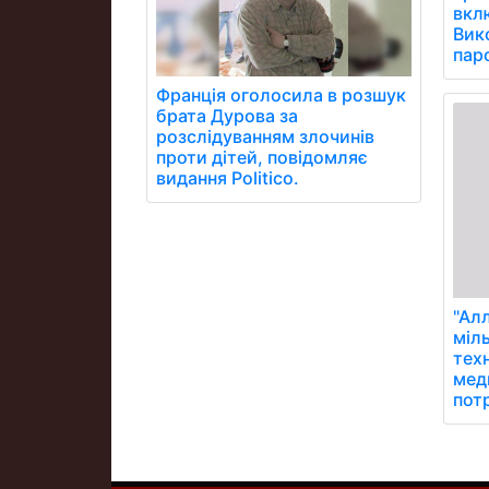
вклю
Вик
паро
Франція оголосила в розшук
брата Дурова за
розслідуванням злочинів
проти дітей, повідомляє
видання Politico.
"Алл
міль
тех
мед
пот