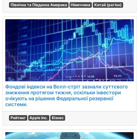
Північна та Південна Америка
Німеччина
Китай (регіон)
Фондові індекси на Волл-стріт зазнали суттєвого
зниження протягом тижня, оскільки інвестори
очікують на рішення Федеральної резервної
системи.
Рейтинг
Apple Inc.
Бізнес