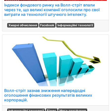
Індекси фондового ринку на Волл-стріт впали
через те, що великі компанії оголосили про свої
витрати на технології штучного інтелекту.
Хмарні обчислення
Facebook
Інформаційні технології
Волл-стріт зазнав зниження напередодні
оголошення фінансових результатів великих
корпорацій.
Інформаційні технології
Бізнес
Мета-платформи