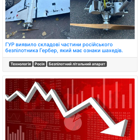
ГУР виявило складові частини російського
безпілотника Гербер, який має ознаки шахедів.
Технологія
Росія
Безпілотний літальний апарат