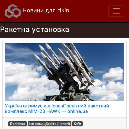
Новини для гіків
Ракетна установка
Україна отримує від Іспанії зенітний ракетний
комплекс MIM-23 HAWK — online.ua
Політика
Інформаційні технології
Київ