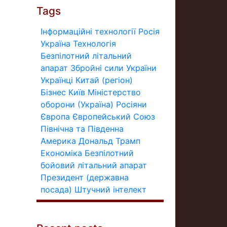
Tags
Інформаційні технології
Росія
Україна
Технологія
Безпілотний літальний
апарат
Збройні сили України
Українці
Китай (регіон)
Бізнес
Київ
Міністерство
оборони (Україна)
Росіяни
Європа
Європейський Союз
Північна та Південна
Америка
Дональд Трамп
Економіка
Безпілотний
бойовий літальний апарат
Президент (державна
посада)
Штучний інтелект