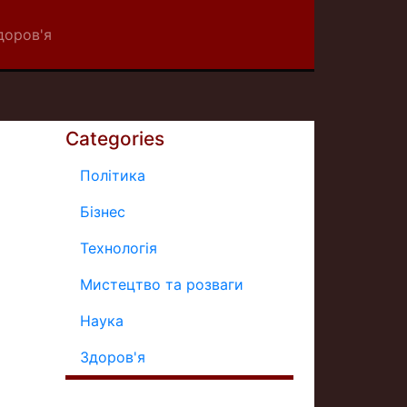
доров'я
Categories
Політика
Бізнес
Технологія
Мистецтво та розваги
Наука
Здоров'я