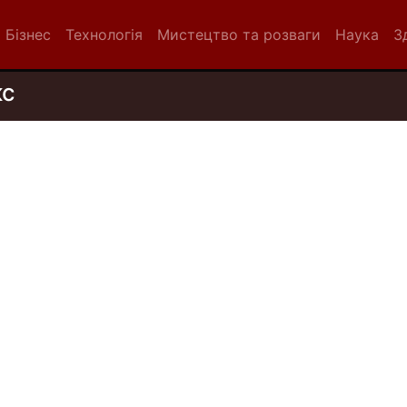
Бізнес
Технологія
Мистецтво та розваги
Наука
З
кс