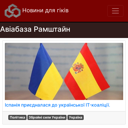
Новини для гіків
Авіабаза Рамштайн
Іспанія приєдналася до української IT-коаліції.
Політика
Збройні сили України
Україна