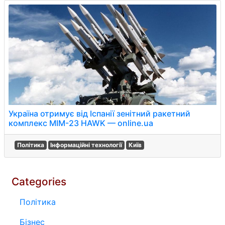
Україна отримує від Іспанії зенітний ракетний
комплекс MIM-23 HAWK — online.ua
Політика
Інформаційні технології
Київ
Categories
Політика
Бізнес