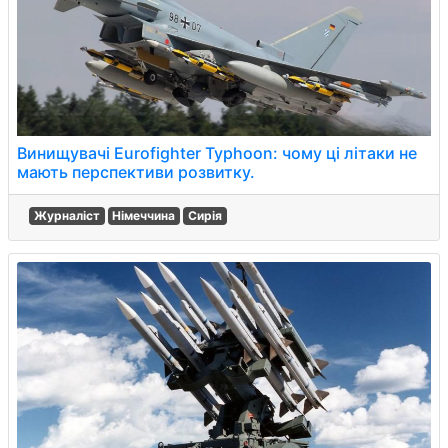
Винищувачі Eurofighter Typhoon: чому ці літаки не
мають перспективи розвитку.
Журналіст
Німеччина
Сирія