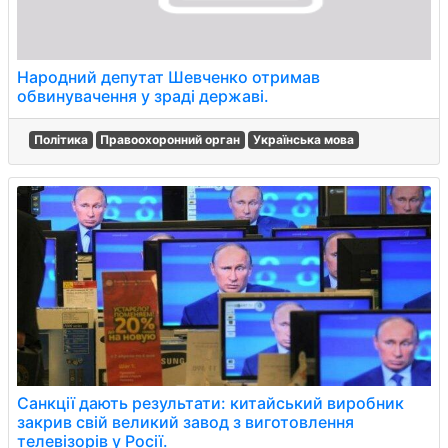
Народний депутат Шевченко отримав
обвинувачення у зраді державі.
Політика
Правоохоронний орган
Українська мова
Санкції дають результати: китайський виробник
закрив свій великий завод з виготовлення
телевізорів у Росії.