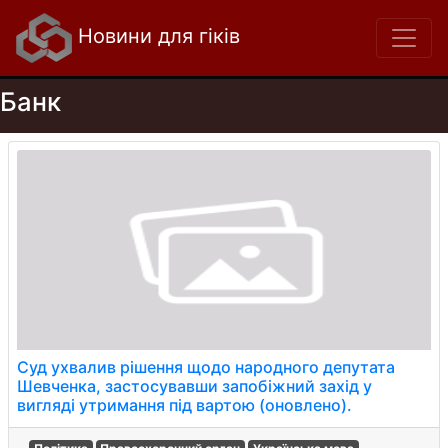
Новини для гіків
Банк
Суд ухвалив рішення щодо народного депутата
Шевченка, застосувавши запобіжний захід у
вигляді утримання під вартою (оновлено).