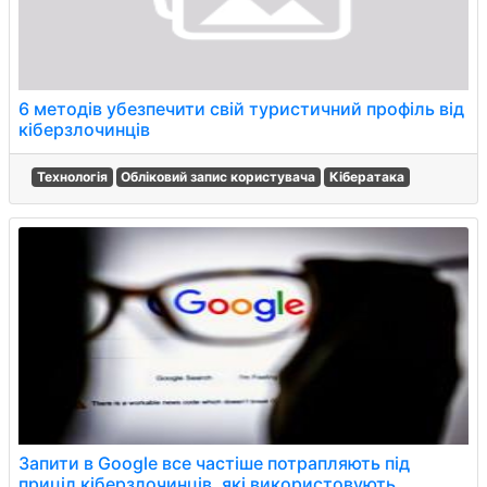
6 методів убезпечити свій туристичний профіль від
кіберзлочинців
Технологія
Обліковий запис користувача
Кібератака
Запити в Google все частіше потрапляють під
приціл кіберзлочинців, які використовують