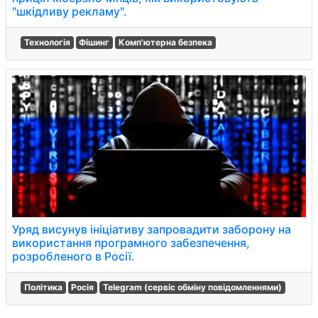
"шкідливу рекламу".
Технологія
Фішинг
Комп'ютерна безпека
Уряд висунув ініціативу запровадити заборону на
використання програмного забезпечення,
розробленого в Росії.
Політика
Росія
Telegram (сервіс обміну повідомленнями)