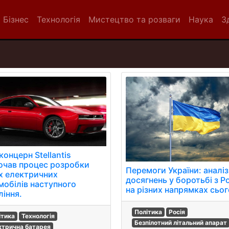
Бізнес
Технологія
Мистецтво та розваги
Наука
З
онцерн Stellantis
очав процес розробки
Перемоги України: аналіз
х електричних
досягнень у боротьбі з Р
мобілів наступного
на різних напрямках сьог
ління.
Політика
Росія
ітика
Технологія
Безпілотний літальний апарат
ктрична батарея