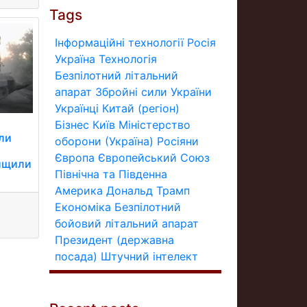
Tags
Інформаційні технології
Росія
Україна
Технологія
Безпілотний літальний
апарат
Збройні сили України
Українці
Китай (регіон)
Бізнес
Київ
Міністерство
ли
оборони (Україна)
Росіяни
Європа
Європейський Союз
нищили
Північна та Південна
Америка
Дональд Трамп
Економіка
Безпілотний
бойовий літальний апарат
Президент (державна
посада)
Штучний інтелект