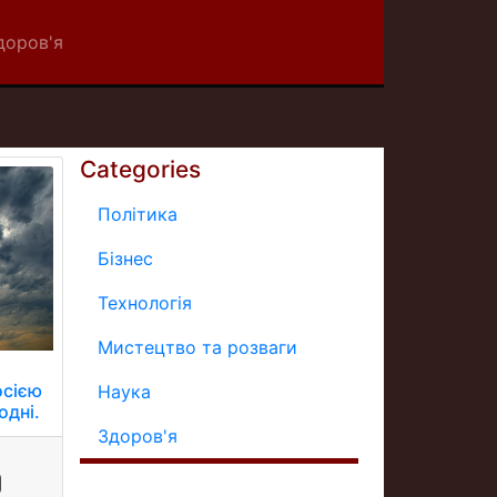
доров'я
Categories
Політика
Бізнес
Технологія
Мистецтво та розваги
осією
Наука
одні.
Здоров'я