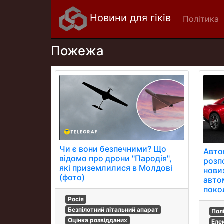
Новини для гіків
Політика
Пожежа
Чи є вони безпечними? Що
Авток
відомо про дрони "Пародія",
розп
які приземлилися в Молдові
нови
(фото)
авто
поко
Росія
Безпілотний літальний апарат
Пол
Оцінка розвідданих
Еле