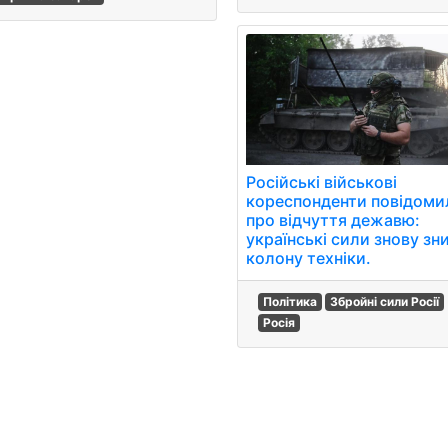
Російські військові
кореспонденти повідоми
про відчуття дежавю:
українські сили знову з
колону техніки.
Політика
Збройні сили Росії
Росія