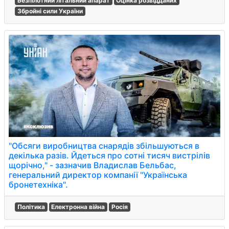
Безпілотний літальний апарат
Оцінка розвідданих
Збройні сили України
"Обсяги виробництва снарядів збільшуються в
декілька разів. Йдеться про сотні тисяч вистрілів
щорічно," - зазначив Владислав Бельбас,
генеральний директор компанії "Українська
бронетехніка".
Політика
Електронна війна
Росія