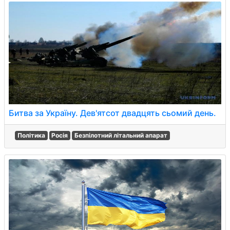
Битва за Україну. Дев'ятсот двадцять сьомий день.
Політика
Росія
Безпілотний літальний апарат