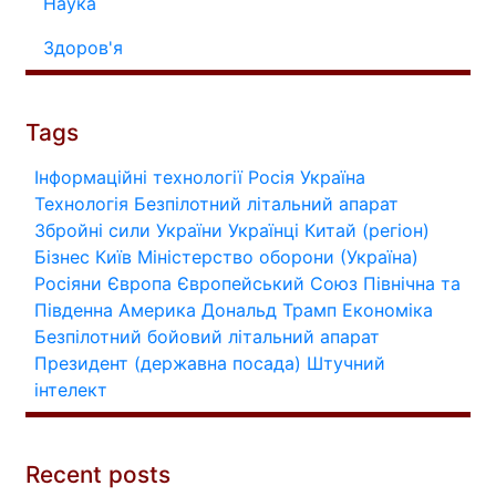
Наука
Здоров'я
Tags
Інформаційні технології
Росія
Україна
Технологія
Безпілотний літальний апарат
Збройні сили України
Українці
Китай (регіон)
Бізнес
Київ
Міністерство оборони (Україна)
Росіяни
Європа
Європейський Союз
Північна та
Південна Америка
Дональд Трамп
Економіка
Безпілотний бойовий літальний апарат
Президент (державна посада)
Штучний
інтелект
Recent posts