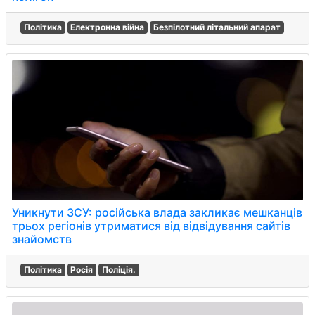
Політика
Електронна війна
Безпілотний літальний апарат
Уникнути ЗСУ: російська влада закликає мешканців
трьох регіонів утриматися від відвідування сайтів
знайомств
Політика
Росія
Поліція.