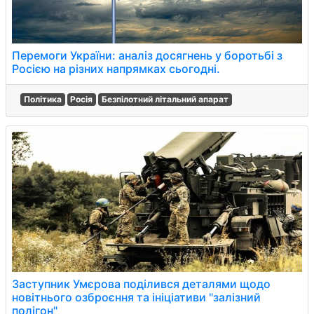
Перемоги України: аналіз досягнень у боротьбі з
Росією на різних напрямках сьогодні.
Політика
Росія
Безпілотний літальний апарат
Заступник Умєрова поділився деталями щодо
новітнього озброєння та ініціативи "залізний
полігон"