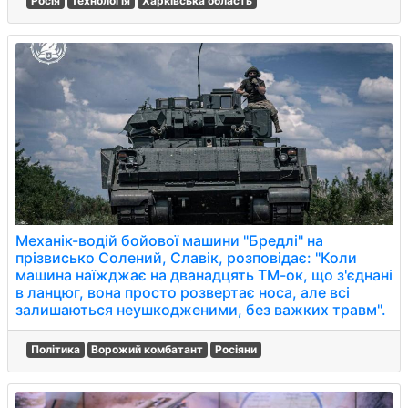
Росія
Технологія
Харківська область
Механік-водій бойової машини "Бредлі" на
прізвисько Солений, Славік, розповідає: "Коли
машина наїжджає на дванадцять ТМ-ок, що з'єднані
в ланцюг, вона просто розвертає носа, але всі
залишаються неушкодженими, без важких травм".
Політика
Ворожий комбатант
Росіяни