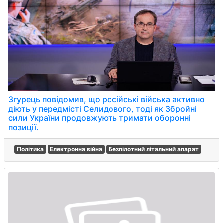
Згурець повідомив, що російські війська активно
діють у передмісті Селидового, тоді як Збройні
сили України продовжують тримати оборонні
позиції.
Політика
Електронна війна
Безпілотний літальний апарат