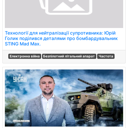
Технології для нейтралізації супротивника: Юрій
Голик поділився деталями про бомбардувальник
STING Mad Max.
Електронна війна
Безпілотний літальний апарат
Частота