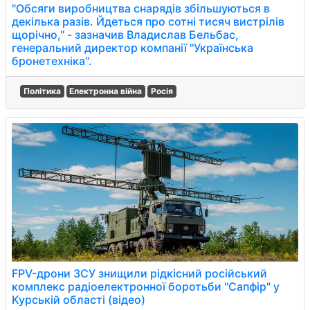
"Обсяги виробництва снарядів збільшуються в
декілька разів. Йдеться про сотні тисяч вистрілів
щорічно," - зазначив Владислав Бельбас,
генеральний директор компанії "Українська
бронетехніка".
Політика
Електронна війна
Росія
FPV-дрони ЗСУ знищили рідкісний російський
комплекс радіоелектронної боротьби "Сапфір" у
Курській області (відео)