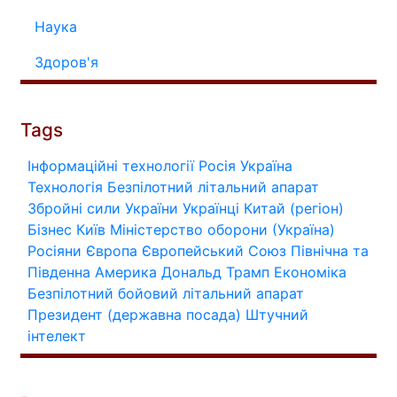
Наука
Здоров'я
Tags
Інформаційні технології
Росія
Україна
Технологія
Безпілотний літальний апарат
Збройні сили України
Українці
Китай (регіон)
Бізнес
Київ
Міністерство оборони (Україна)
Росіяни
Європа
Європейський Союз
Північна та
Південна Америка
Дональд Трамп
Економіка
Безпілотний бойовий літальний апарат
Президент (державна посада)
Штучний
інтелект