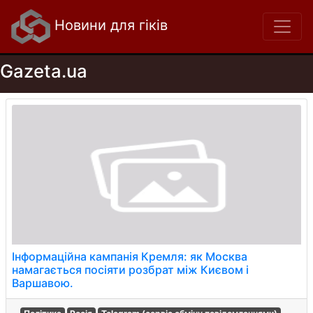
Новини для гіків
Gazeta.ua
Інформаційна кампанія Кремля: як Москва
намагається посіяти розбрат між Києвом і
Варшавою.