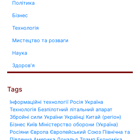
Політика
Бізнес
Технологія
Мистецтво та розваги
Наука
Здоров'я
Tags
Інформаційні технології
Росія
Україна
Технологія
Безпілотний літальний апарат
Збройні сили України
Українці
Китай (регіон)
Бізнес
Київ
Міністерство оборони (Україна)
Росіяни
Європа
Європейський Союз
Північна та
Південна Америка
Дональд Трамп
Економіка