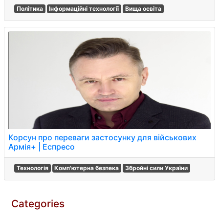
Політика
Інформаційні технології
Вища освіта
Корсун про переваги застосунку для військових
Армія+ | Еспресо
Технологія
Комп'ютерна безпека
Збройні сили України
Categories