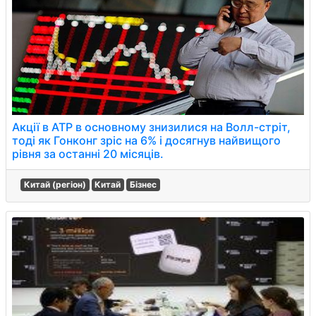
Акції в АТР в основному знизилися на Волл-стріт,
тоді як Гонконг зріс на 6% і досягнув найвищого
рівня за останні 20 місяців.
Китай (регіон)
Китай
Бізнес