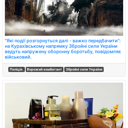
"Які події розгорнуться далі - важко передбачити":
на Курахівському напрямку Збройні сили України
ведуть напружену оборонну боротьбу, повідомляє
військовий.
Поліція.
Ворожий комбатант
Збройні сили України