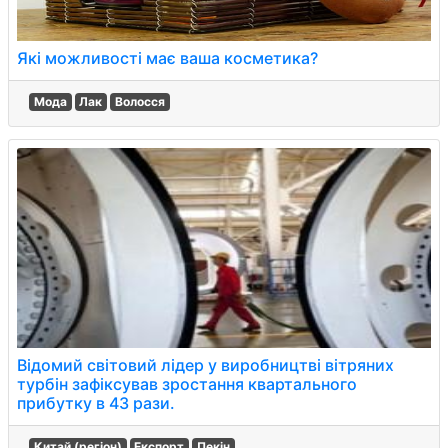
Які можливості має ваша косметика?
Мода
Лак
Волосся
Відомий світовий лідер у виробництві вітряних
турбін зафіксував зростання квартального
прибутку в 43 рази.
Китай (регіон)
Експорт
Пекін