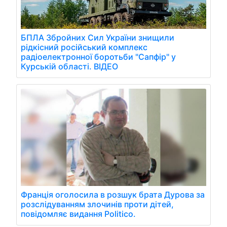
БПЛА Збройних Сил України знищили
рідкісний російський комплекс
радіоелектронної боротьби "Сапфір" у
Курській області. ВІДЕО
Франція оголосила в розшук брата Дурова за
розслідуванням злочинів проти дітей,
повідомляє видання Politico.