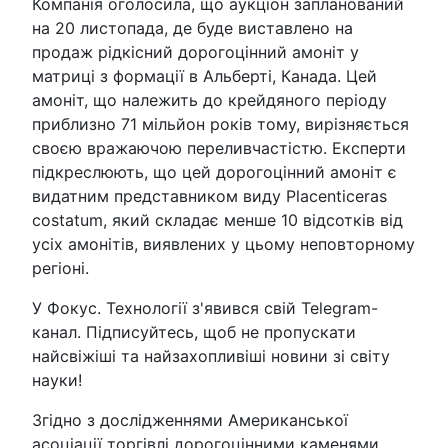
Компанія оголосила, що аукціон запланований
на 20 листопада, де буде виставлено на
продаж рідкісний дорогоцінний амоніт у
матриці з формації в Альберті, Канада. Цей
амоніт, що належить до крейдяного періоду
приблизно 71 мільйон років тому, вирізняється
своєю вражаючою переливчастістю. Експерти
підкреслюють, що цей дорогоцінний амоніт є
видатним представником виду Placenticeras
costatum, який складає менше 10 відсотків від
усіх амонітів, виявлених у цьому неповторному
регіоні.
У Фокус. Технології з'явився свій Telegram-
канал. Підписуйтесь, щоб не пропускати
найсвіжіші та найзахопливіші новини зі світу
науки!
Згідно з дослідженнями Американської
асоціації торгівлі дорогоцінними каменями,