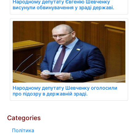
Народному депутату Євгенію Шевченку
висунули обвинувачення у зраді державі.
Народному депутату Шевченку оголосили
про підозру в державній зраді.
Categories
Політика