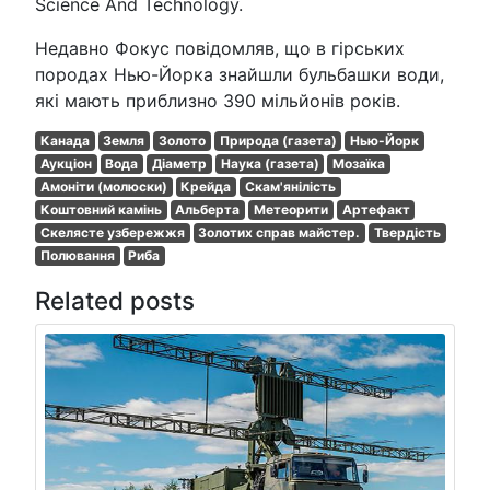
Science And Technology.
Недавно Фокус повідомляв, що в гірських
породах Нью-Йорка знайшли бульбашки води,
які мають приблизно 390 мільйонів років.
Канада
Земля
Золото
Природа (газета)
Нью-Йорк
Аукціон
Вода
Діаметр
Наука (газета)
Мозаїка
Амоніти (молюски)
Крейда
Скам'янілість
Коштовний камінь
Альберта
Метеорити
Артефакт
Скелясте узбережжя
Золотих справ майстер.
Твердість
Полювання
Риба
Related posts