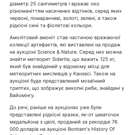
діаметр 25 сантиметрів і вражає око
різноманіттям насичених відтінків, серед яких
червоні, помаранчеві, золоті, зелені, а також
рідкісні сині та фіолетові кольори.
Амолітовий амоніт став частиною вражаючої
колекції артефактів, які виставлені на продаж
на аукціоні Science & Nature. Серед них можна
знайти метеорит Siderite, що важить 125 кг,
який був знайдений у відомому місці для
метеоритних мисливців у Канзасі. Також на
аукціоні буде представлений мозаїчний
триптих, що зображує викопні риби, знайдені у
Вайомінгу.
До речі, раніше на аукціонах уже були
представлені рідкісні зразки, як-от шматочок
медальйона з цвілі, проданий за рекордні 76
000 доларів на аукціоні Bonham's History Of