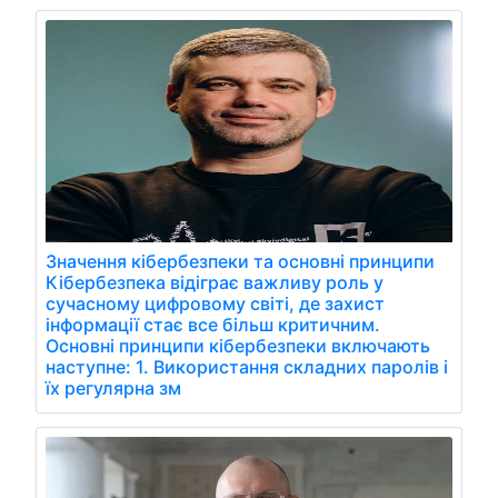
Значення кібербезпеки та основні принципи
Кібербезпека відіграє важливу роль у
сучасному цифровому світі, де захист
інформації стає все більш критичним.
Основні принципи кібербезпеки включають
наступне: 1. Використання складних паролів і
їх регулярна зм