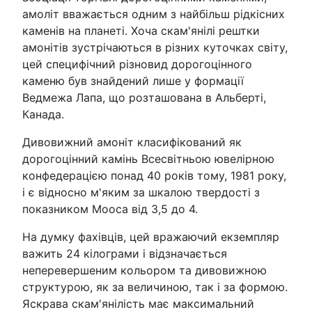
амоліт вважається одним з найбільш рідкісних
каменів на планеті. Хоча скам'янілі рештки
амонітів зустрічаються в різних куточках світу,
цей специфічний різновид дорогоцінного
каменю був знайдений лише у формації
Ведмежа Лапа, що розташована в Альберті,
Канада.
Дивовижний амоніт класифікований як
дорогоцінний камінь Всесвітньою ювелірною
конфедерацією понад 40 років тому, 1981 року,
і є відносно м'яким за шкалою твердості з
показником Мооса від 3,5 до 4.
На думку фахівців, цей вражаючий екземпляр
важить 24 кілограми і відзначається
неперевершеним кольором та дивовижною
структурою, як за величиною, так і за формою.
Яскрава скам'янілість має максимальний