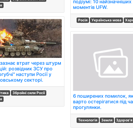
подіумі: 10 найзначніших
ія
моментів UFW.
Росія
Українська мова
Хар
 зазнає втрат через штурм
цій: розвідник ЗСУ про
губчі" наступи Росії у
овському секторі.
ітика
Збройні сили Росії
6 поширених помилок, я
ія
варто остерігатися під ч
прогулянки.
Технологія
Земля
Здоров'я