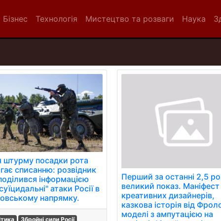
Бізнес
Технологія
Мистецтво та розваги
Наука
З
я штурму посадки рота
ягає списанню: розвідник
Перший за останні 2,5 р
поділився інформацією
великий показ. Маніфест
суїцидальні" атаки Росії в
креативних дизайнерів,
овському напрямку.
казкова історія від Фрол
моделі з ампутацією на
ітика
Збройні сили Росії