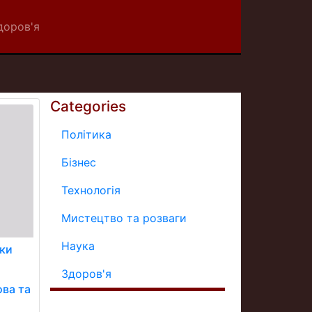
доров'я
Categories
Політика
Бізнес
Технологія
Мистецтво та розваги
Наука
оки
Здоров'я
ова та