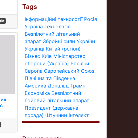
Tags
Інформаційні технології
Росія
ків
Україна
Технологія
Безпілотний літальний
апарат
Збройні сили України
Українці
Китай (регіон)
Бізнес
Київ
Міністерство
оборони (Україна)
Росіяни
Європа
Європейський Союз
Північна та Південна
Америка
Дональд Трамп
Економіка
Безпілотний
ких
бойовий літальний апарат
ас
Президент (державна
посада)
Штучний інтелект