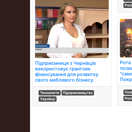
Рос
Рота
Підприємниця з Чернівців
пози
використовує грантове
"само
фінансування для розвитку
Покр
свого меблевого бізнесу.
Пол
Технологія
Підприємництво
Рос
Українці