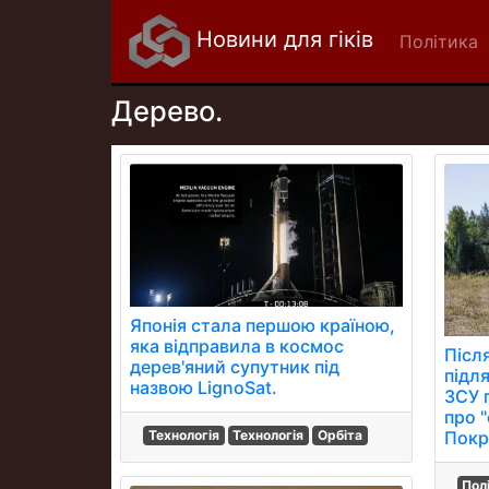
Новини для гіків
Політика
Дерево.
Японія стала першою країною,
яка відправила в космос
Післ
дерев'яний супутник під
підл
назвою LignoSat.
ЗСУ 
про "
Технологія
Технологія
Орбіта
Покр
Пол