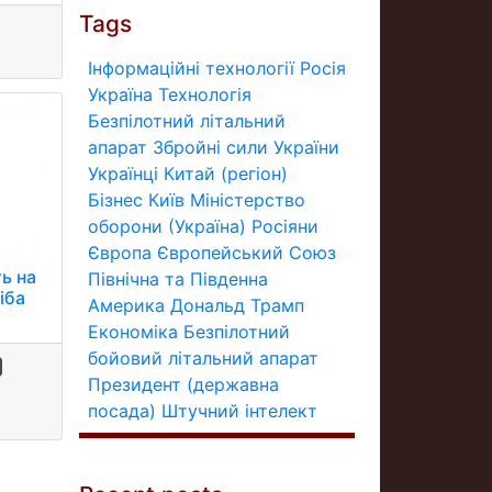
Tags
Інформаційні технології
Росія
Україна
Технологія
Безпілотний літальний
апарат
Збройні сили України
Українці
Китай (регіон)
Бізнес
Київ
Міністерство
оборони (Україна)
Росіяни
Європа
Європейський Союз
ь на
Північна та Південна
іба
Америка
Дональд Трамп
Економіка
Безпілотний
бойовий літальний апарат
Президент (державна
посада)
Штучний інтелект