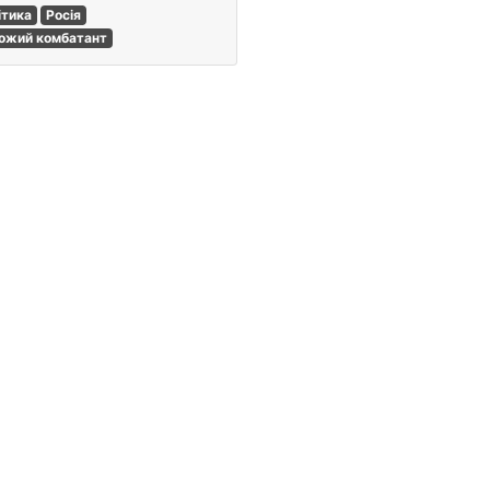
ітика
Росія
ожий комбатант