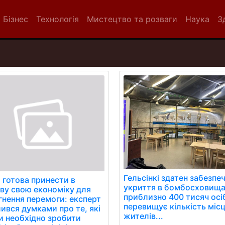
Бізнес
Технологія
Мистецтво та розваги
Наука
З
Гельсінкі здатен забезпе
я готова принести в
укриття в бомбосховища
ву свою економіку для
приблизно 400 тисяч осі
гнення перемоги: експерт
перевищує кількість міс
лився думками про те, які
жителів...
и необхідно зробити