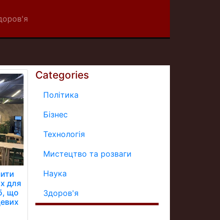
доров'я
Categories
Політика
Бізнес
Технологія
Мистецтво та розваги
Наука
чити
х для
б, що
Здоров'я
цевих