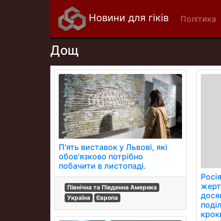
Новини для гіків
Політика
Дощ
П'ять виставок у Львові, які
обов'язково потрібно
побачити в листопаді.
Росі
жерт
Північна та Південна Америка
дося
Україна
Європа
поді
крок