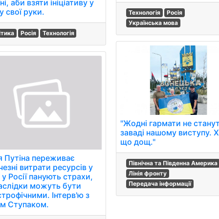
ні, аби взяти ініціативу у
 у свої руки.
Технологія
Росія
Українська мова
ітика
Росія
Технологія
"Жодні гармати не станут
заваді нашому виступу. Х
що дощ."
я Путіна переживає
Північна та Південна Америка
езні витрати ресурсів у
Лінія фронту
: у Росії панують страхи,
Передача інформації
аслідки можуть бути
строфічними. Інтерв'ю з
ом Ступаком.