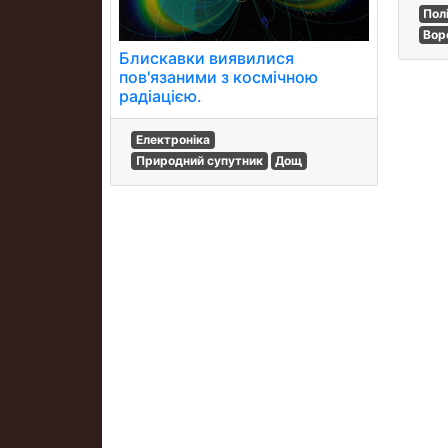
Пол
Вор
Блискавки виявилися
пов'язаними з космічною
радіацією.
Електроніка
Природний супутник
Дощ