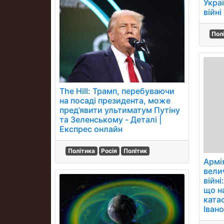
Украї
війні
Пол
The Hill: Трамп, перебуваючи
на посаді президента, може
пред’явити ультиматум Путіну
та Зеленському - Деталі |
Експрес онлайн
Політика
Росія
Політик
Армі
велич
війні
що н
ката
Іван