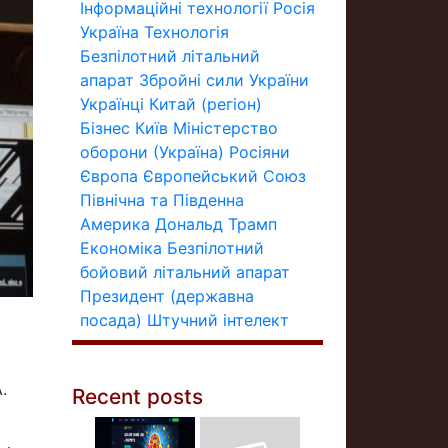
Інформаційні технології
Росія
Україна
Технологія
Безпілотний літальний
апарат
Збройні сили України
Українці
Китай (регіон)
Бізнес
Київ
Міністерство
оборони (Україна)
Росіяни
Європа
Європейський Союз
Північна та Південна
Америка
Дональд Трамп
Економіка
Безпілотний
бойовий літальний апарат
Президент (державна
посада)
Штучний інтелект
.
Recent posts