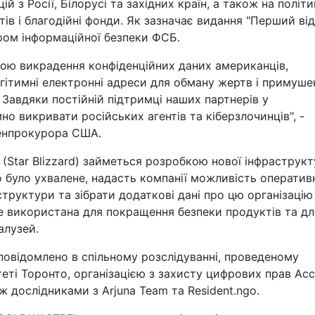
 з Росії, Білорусі та західних країн, а також на політик
ів і благодійні фонди. Як зазначає видання "Перший відд
тром інформаційної безпеки ФСБ.
тою викрадення конфіденційних даних американців,
гітимні електронні адреси для обману жертв і примуше
. Завдяки постійній підтримці наших партнерів у
о викривати російських агентів та кіберзлочинців", -
генпрокурора США.
 (Star Blizzard) займеться розробкою нової інфраструкт
о було ухвалене, надасть компанії можливість оператив
структури та зібрати додаткові дані про цю організацію
уде використана для покращення безпеки продуктів та дл
алузей.
о повідомлено в спільному розслідуванні, проведеному
теті Торонто, організацією з захисту цифрових прав Acc
ж дослідниками з Arjuna Team та Resident.ngo.