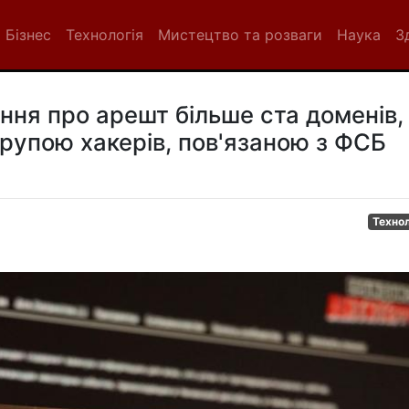
Бізнес
Технологія
Мистецтво та розваги
Наука
З
ння про арешт більше ста доменів,
рупою хакерів, пов'язаною з ФСБ
Технол