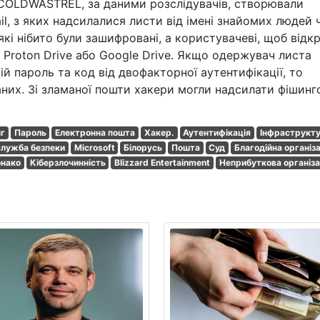
 COLDWASTREL, за даними розслідувачів, створювали
il, з яких надсилалися листи від імені знайомих людей 
які нібито були зашифровані, а користувачеві, щоб відк
на Proton Drive або Google Drive. Якщо одержувач листа
й пароль та код від двофакторної аутентифікації, то
их. Зі зламаної пошти хакери могли надсилати фішинг
г
Пароль
Електронна пошта
Хакер.
Аутентифікація
Інфраструкт
лужба безпеки
Microsoft
Білорусь
Пошта
Суд
Благодійна організа
нако
Кіберзлочинність
Blizzard Entertainment
Неприбуткова організа