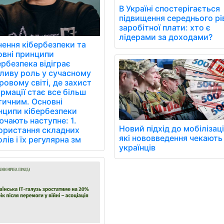
В Україні спостерігається
підвищення середнього рі
заробітної плати: хто є
лідерами за доходами?
чення кібербезпеки та
овні принципи
рбезпека відіграє
ливу роль у сучасному
овому світі, де захист
рмації стає все більш
тичним. Основні
нципи кібербезпеки
чають наступне: 1.
Новий підхід до мобілізаці
ористання складних
які нововведення чекають
лів і їх регулярна зм
українців