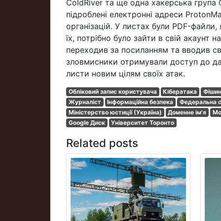
ColdRiver та ще одна хакерська група
підроблені електронні адреси ProtonMa
організацій. У листах були PDF-файли, 
їх, потрібно було зайти в свій акаунт 
переходив за посиланням та вводив сві
зловмисники отримували доступ до дан
листи новим цілям своїх атак.
Обліковий запис користувача
Кібератака
Фішин
Журналіст
Інформаційна безпека
Федеральна с
Міністерство юстиції (Україна)
Доменне ім'я
Мо
Google Диск
Університет Торонто
Related posts