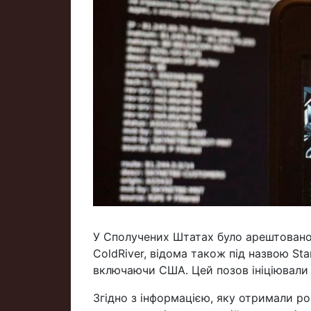
У Сполучених Штатах було арештовано 
ColdRiver, відома також під назвою Star
включаючи США. Цей позов ініціювали 
Згідно з інформацією, яку отримали роз