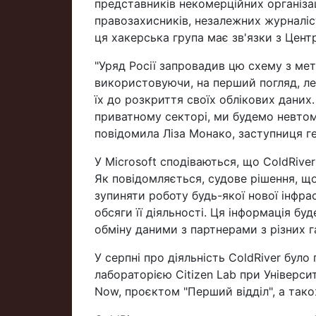
представників некомерційних організацій
правозахисників, незалежних журналіст
ця хакерська група має зв'язки з Цен
"Уряд Росії запровадив цю схему з ме
використовуючи, на перший погляд, ле
їх до розкриття своїх облікових даних
приватному секторі, ми будемо невтомн
повідомила Ліза Монако, заступниця 
У Microsoft сподіваються, що ColdRiver
Як повідомляється, судове рішення, щ
зупиняти роботу будь-якої нової інфра
обсяги її діяльності. Ця інформація б
обміну даними з партнерами з різних г
У серпні про діяльність ColdRiver бул
лабораторією Citizen Lab при Універси
Now, проєктом "Перший відділ", а тако