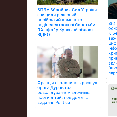
БПЛА Збройних Сил України
знищили рідкісний
російський комплекс
Зна
радіоелектронної боротьби
осн
"Сапфір" у Курській області.
Кібе
ВІДЕО
важ
цифр
інфо
кри
при
вклю
Вик
паро
Франція оголосила в розшук
брата Дурова за
розслідуванням злочинів
проти дітей, повідомляє
видання Politico.