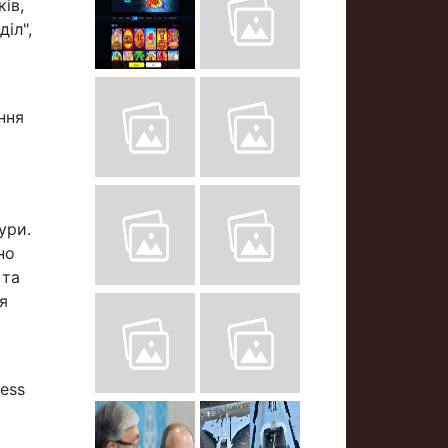
ів,
іл",
ння
ури.
но
 та
я
ess