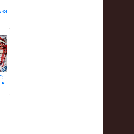
вня
ї:
 на