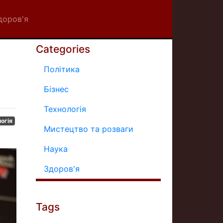
доров'я
Categories
Політика
Бізнес
Технологія
огія
Мистецтво та розваги
Наука
Здоров'я
Tags