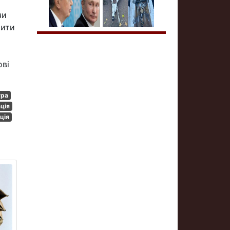
чи
рити
ові
ура
ція
ція