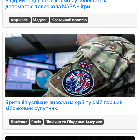
Відкрийте для себе космос у Minecraft за
допомогою телескопа NASA - ігри.
Apple Inc.
Модель
Космічний простір
Британія успішно вивела на орбіту свій перший
військовий супутник.
Політика
Росія
Північна та Південна Америка