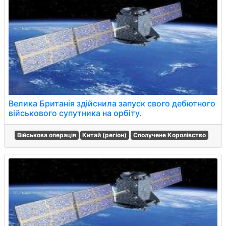
Велика Британія здійснила запуск свого дебютного
військового супутника на орбіту.
Військова операція
Китай (регіон)
Сполучене Королівство