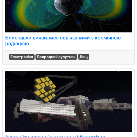
Блискавки виявилися пов'язаними з космічною
радіацією.
Електроніка
Природний супутник
Дощ