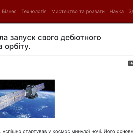
Бізнес
Технологія
Мистецтво та розваги
Наука
З
ла запуск свого дебютного
 орбіту.
Н
 успішно стартував у космос минулої ночі. Його основн