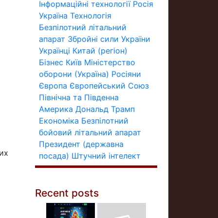
Інформаційні технології
Росія
Україна
Технологія
Безпілотний літальний
апарат
Збройні сили України
Українці
Китай (регіон)
Бізнес
Київ
Міністерство
оборони (Україна)
Росіяни
Європа
Європейський Союз
Північна та Південна
Америка
Дональд Трамп
Економіка
Безпілотний
бойовий літальний апарат
Президент (державна
вих
посада)
Штучний інтелект
Recent posts