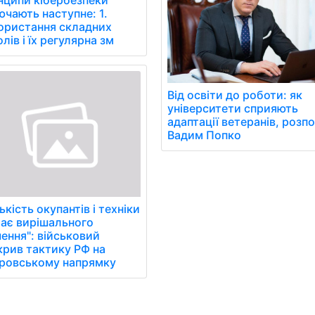
нципи кібербезпеки
чають наступне: 1.
ористання складних
лів і їх регулярна зм
Від освіти до роботи: як
університети сприяють
адаптації ветеранів, розпо
Вадим Попко
ькість окупантів і техніки
має вирішального
ення": військовий
крив тактику РФ на
ровському напрямку