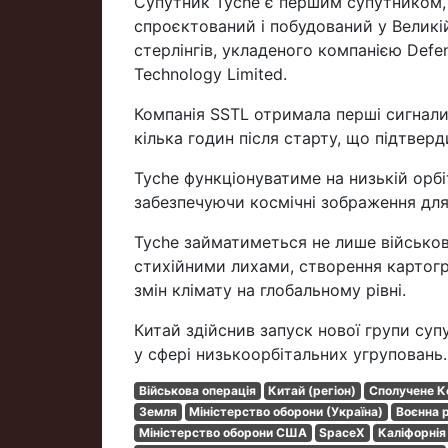
Супутник Tyche є першим супутником, 
спроєктований і побудований у Великій
стерлінгів, укладеного компанією Defen
Technology Limited.
Компанія SSTL отримала перші сигнали
кілька годин після старту, що підтверд
Tyche функціонуватиме на низькій орбі
забезпечуючи космічні зображення для
Tyche займатиметься не лише військо
стихійними лихами, створення картогр
змін клімату на глобальному рівні.
Китай здійснив запуск нової групи суп
у сфері низькоорбітальних угруповань.
Військова операція
Китай (регіон)
Сполучене К
Земля
Міністерство оборони (Україна)
Воєнна 
Міністерство оборони США
SpaceX
Каліфорнія