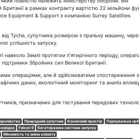
який повністю належить Міністерству оборони. Він
 Британії в рамках контракту вартістю 22 мільйони фу
ce Equipment & Support з компанією Surrey Satellites
 від Tyche, супутника розміром з пральну машину, чере
ило успішність запуску.
ті навколо Землі протягом п'ятирічного періоду, операт
 підтримки Збройних сил Великої Британії.
вими операціями, але й здійснюватиме спостереження 
афічних даних, екологічний моніторинг та аналіз вплив
утників, призначених для тестування передових техноло
оролівство
Природний супутник
Космічний простір
Паркувальна орб
розвідка
Falcon 9
Багаторазова система запуску
Мінливість та зміна клімату