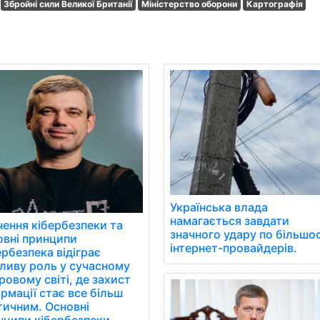
Збройні сили Великої Британії
Міністерство оборони
Картографія
Українська влада
намагається завдати
чення кібербезпеки та
значного удару по більшос
овні принципи
інтернет-провайдерів.
рбезпека відіграє
ливу роль у сучасному
овому світі, де захист
рмації стає все більш
тичним. Основні