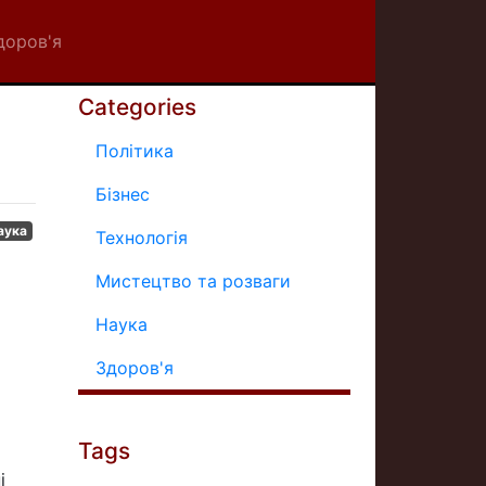
доров'я
Categories
Політика
Бізнес
аука
Технологія
Мистецтво та розваги
Наука
Здоров'я
Tags
і