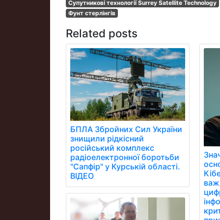
Супутникові технології Surrey Satellite Technology
Фунт стерлінгів
Related posts
БПЛА Збройних Сил України
знищили рідкісний
російський комплекс
Зна
радіоелектронної боротьби
осн
"Сапфір" у Курській області.
Кібе
ВІДЕО
важ
цифр
інфо
кри