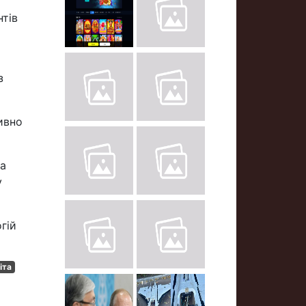
нтів
з
ивно
за
у
гій
іта