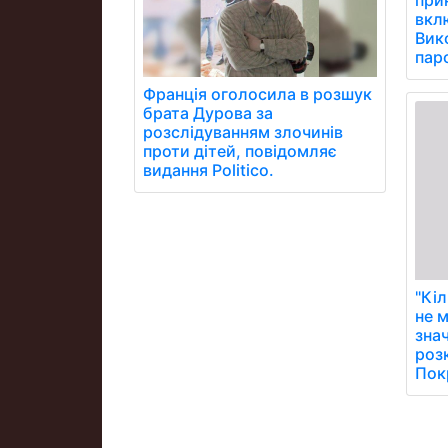
при
вклю
Вик
паро
Франція оголосила в розшук
брата Дурова за
розслідуванням злочинів
проти дітей, повідомляє
видання Politico.
"Кіл
не 
знач
роз
Пок