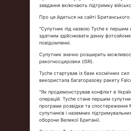
завдання включають підтримку військо
Про це йдеться на сайті Британського
"Супутник під назвою Tyche є першим 
здатним здійснювати денну фотозйомку 
повідомленні.
Супутник значно розширить можливості
рекогносцировки (ISR).
Tyche стартував із бази космічних сил 
використала багаторазову ракету Falcon
"Як продемонстрував конфлікт в Україн
операцій. Tyche стане першим супутни
програми розвідки та спостереження 
супутників і наземних підтримувальних
оборони Великої Британії.