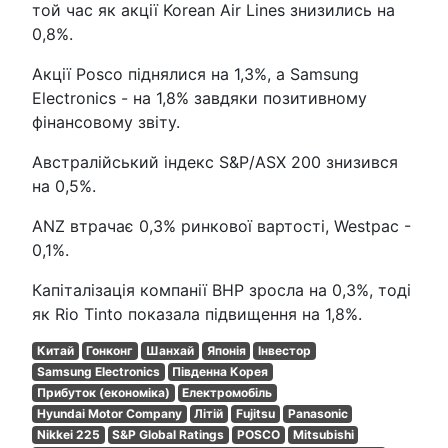
той час як акції Korean Air Lines знизились на
0,8%.
Акції Posco піднялися на 1,3%, а Samsung
Electronics - на 1,8% завдяки позитивному
фінансовому звіту.
Австралійський індекс S&P/ASX 200 знизився
на 0,5%.
ANZ втрачає 0,3% ринкової вартості, Westpac -
0,1%.
Капіталізація компанії BHP зросла на 0,3%, тоді
як Rio Tinto показала підвищення на 1,8%.
Китай
Гонконг
Шанхай
Японія
Інвестор
Samsung Electronics
Південна Корея
Прибуток (економіка)
Електромобіль
Hyundai Motor Company
Літій
Fujitsu
Panasonic
Nikkei 225
S&P Global Ratings
POSCO
Mitsubishi