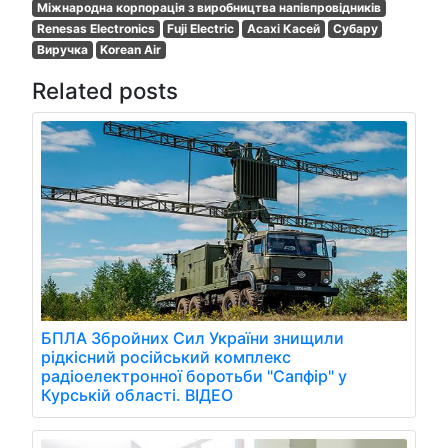
Міжнародна корпорація з виробництва напівпровідників
Renesas Electronics
Fuji Electric
Асахі Касей
Субару
Виручка
Korean Air
Related posts
БПЛА Збройних Сил України знищили
рідкісний російський комплекс
радіоелектронної боротьби "Сапфір" у
Курській області. ВІДЕО