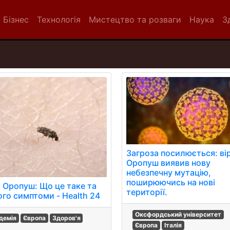
Бізнес
Технологія
Мистецтво та розваги
Наука
З
Загроза посилюється: ві
Оропуш виявив нову
небезпечну мутацію,
поширюючись на нові
с Оропуш: Що це таке та
території.
ого симптоми - Health 24
Оксфордський університет
демія
Європа
Здоров'я
Європа
Італія