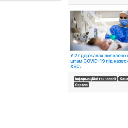
У 27 державах виявлено
штам COVID-19 під назво
XEC.
Інформаційні технології
Кан
Європа