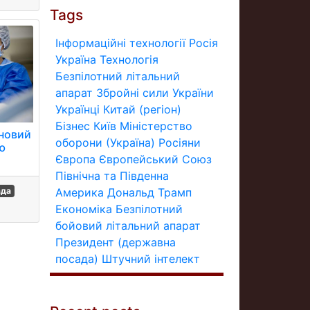
Tags
Інформаційні технології
Росія
Україна
Технологія
Безпілотний літальний
апарат
Збройні сили України
Українці
Китай (регіон)
Бізнес
Київ
Міністерство
 новий
оборони (Україна)
Росіяни
ю
Європа
Європейський Союз
Північна та Південна
Америка
Дональд Трамп
ада
Економіка
Безпілотний
бойовий літальний апарат
Президент (державна
посада)
Штучний інтелект