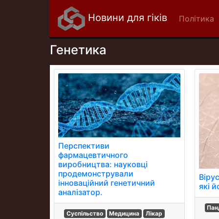
Новини для гіків
Політика
Генетика
Перспективи
фармацевтичного
виробництва: науковці
продемонстрували
Віру
інноваційний генетичний
які й
аналізатор.
Пан
Суспільство
Медицина
Лікар