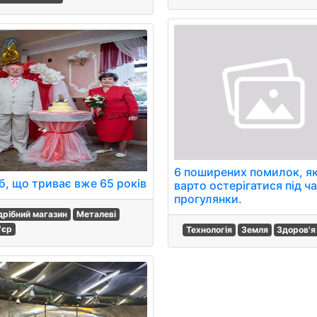
6 поширених помилок, я
, що триває вже 65 років
варто остерігатися під ч
прогулянки.
дрібний магазин
Металеві
'єр
Технологія
Земля
Здоров'я