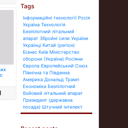
Tags
Інформаційні технології
Росія
Україна
Технологія
Безпілотний літальний
апарат
Збройні сили України
Українці
Китай (регіон)
Бізнес
Київ
Міністерство
оборони (Україна)
Росіяни
Європа
Європейський Союз
ких
Північна та Південна
ас
Америка
Дональд Трамп
Економіка
Безпілотний
бойовий літальний апарат
Президент (державна
посада)
Штучний інтелект