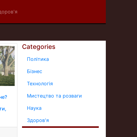
доров'я
Categories
Політика
Бізнес
Технологія
Мистецтво та розваги
не?
Наука
ти,
Здоров'я