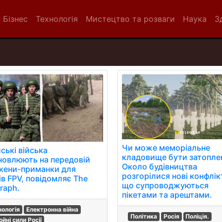
Бізнес
Технологія
Мистецтво та розваги
Наука
З
Чи може меморіальне
ські війська
кладовище бути затопле
новлюють на передовій
Около будівництва
кени-приманки для
розгорілися нові конфлік
ів FPV, повідомляє The
що супроводжуються
raph.
пікетами та арештами.
нологія
Електронна війна
Політика
Росія
Поліція.
йні сили Росії