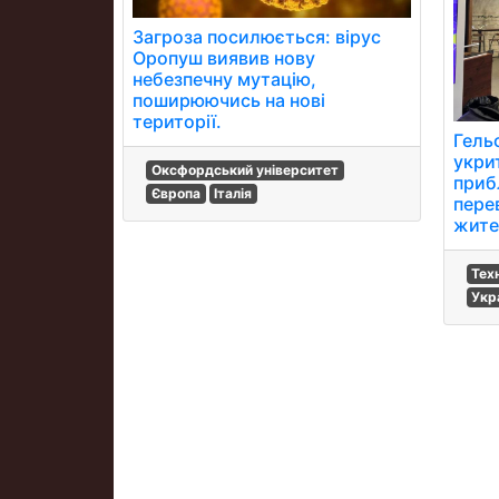
Загроза посилюється: вірус
Оропуш виявив нову
небезпечну мутацію,
поширюючись на нові
території.
Гельс
укри
Оксфордський університет
приб
Європа
Італія
пере
жител
Тех
Укр