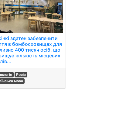
інкі здатен забезпечити
ття в бомбосховищах для
лизно 400 тисяч осіб, що
вищує кількість місцевих
ів...
нологія
Росія
аїнська мова