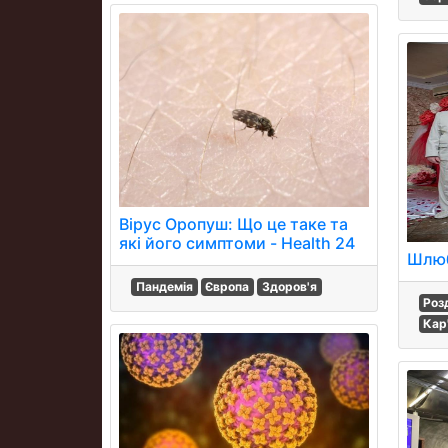
Вірус Оропуш: Що це таке та
які його симптоми - Health 24
Шлюб
Пандемія
Європа
Здоров'я
Роз
Кар