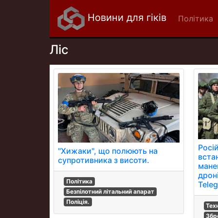
Новини для гіків
Політика
Ліс
Росій
"Хижаки", що полюють на
вста
супротивника з висоти.
мане
дрон
Політика
Teleg
Безпілотний літальний апарат
Поліція.
Тех
Збро