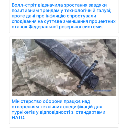
Волл-стріт відзначила зростання завдяки
позитивним трендам у технологічній галузі;
проте дані про інфляцію спростували
сподівання на суттєве зменшення процентних
ставок Федеральної резервної системи.
Міністерство оборони працює над
створенням технічних специфікацій для
турнікетів у відповідності зі стандартами
НАТО.