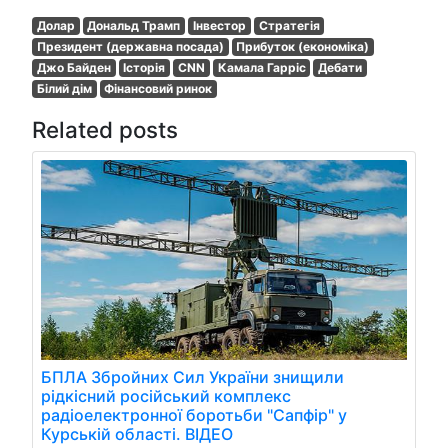
Долар
Дональд Трамп
Інвестор
Стратегія
Президент (державна посада)
Прибуток (економіка)
Джо Байден
Історія
CNN
Камала Гарріс
Дебати
Білий дім
Фінансовий ринок
Related posts
БПЛА Збройних Сил України знищили
рідкісний російський комплекс
радіоелектронної боротьби "Сапфір" у
Курській області. ВІДЕО