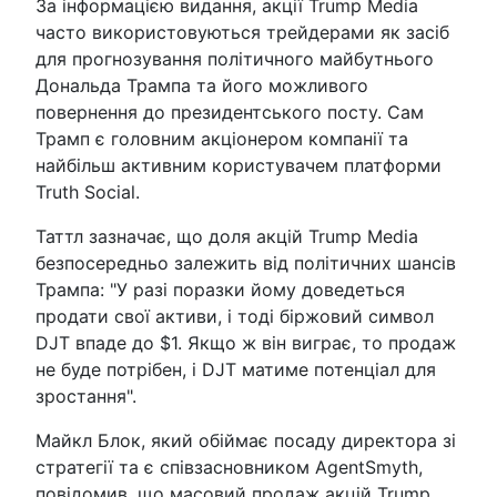
За інформацією видання, акції Trump Media
часто використовуються трейдерами як засіб
для прогнозування політичного майбутнього
Дональда Трампа та його можливого
повернення до президентського посту. Сам
Трамп є головним акціонером компанії та
найбільш активним користувачем платформи
Truth Social.
Таттл зазначає, що доля акцій Trump Media
безпосередньо залежить від політичних шансів
Трампа: "У разі поразки йому доведеться
продати свої активи, і тоді біржовий символ
DJT впаде до $1. Якщо ж він виграє, то продаж
не буде потрібен, і DJT матиме потенціал для
зростання".
Майкл Блок, який обіймає посаду директора зі
стратегії та є співзасновником AgentSmyth,
повідомив, що масовий продаж акцій Trump