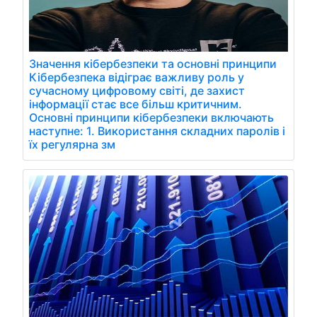
Значення кібербезпеки та основні принципи
Кібербезпека відіграє важливу роль у
сучасному цифровому світі, де захист
інформації стає все більш критичним.
Основні принципи кібербезпеки включають
наступне: 1. Використання складних паролів і
їх регулярна зм