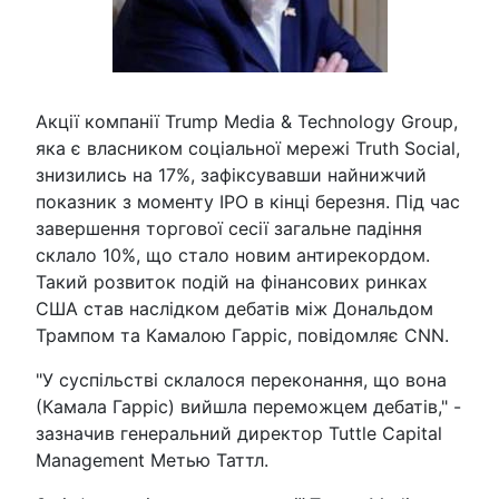
Акції компанії Trump Media & Technology Group,
яка є власником соціальної мережі Truth Social,
знизились на 17%, зафіксувавши найнижчий
показник з моменту IPO в кінці березня. Під час
завершення торгової сесії загальне падіння
склало 10%, що стало новим антирекордом.
Такий розвиток подій на фінансових ринках
США став наслідком дебатів між Дональдом
Трампом та Камалою Гарріс, повідомляє CNN.
"У суспільстві склалося переконання, що вона
(Камала Гарріс) вийшла переможцем дебатів," -
зазначив генеральний директор Tuttle Capital
Management Метью Таттл.