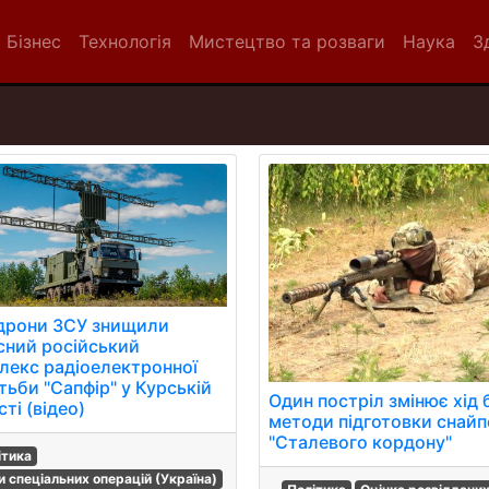
Бізнес
Технологія
Мистецтво та розваги
Наука
З
дрони ЗСУ знищили
існий російський
лекс радіоелектронної
тьби "Сапфір" у Курській
Один постріл змінює хід 
ті (відео)
методи підготовки снайп
"Сталевого кордону"
ітика
и спеціальних операцій (Україна)