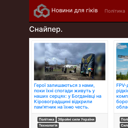
Новини для гіків
Політика
Снайпер.
Герої залишаються з нами,
FPV-
поки їхні спогади живуть у
рідк
наших серцях: у Богданівці на
комп
Кіровоградщині відкрили
боро
пам'ятник на їхню честь.
облас
Політика
Збройні сили України
Пол
Технологія
Сил