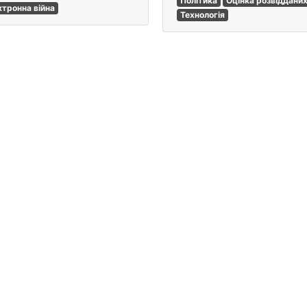
Політика
Оцінка розвіддани
ктронна війна
Технологія