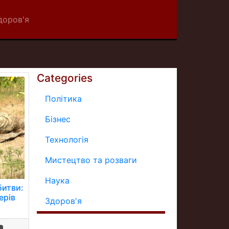
доров'я
Categories
Політика
Бізнес
Технологія
Мистецтво та розваги
Наука
битви:
ерів
Здоров'я