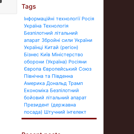
х
Tags
Інформаційні технології
Росія
Україна
Технологія
Безпілотний літальний
апарат
Збройні сили України
Українці
Китай (регіон)
Бізнес
Київ
Міністерство
оборони (Україна)
Росіяни
Європа
Європейський Союз
Північна та Південна
Америка
Дональд Трамп
Економіка
Безпілотний
бойовий літальний апарат
Президент (державна
посада)
Штучний інтелект