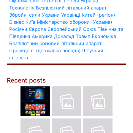
Інформаційні технології
Росія
Україна
Технологія
Безпілотний літальний апарат
Збройні сили України
Українці
Китай (регіон)
Бізнес
Київ
Міністерство оборони (Україна)
Росіяни
Європа
Європейський Союз
Північна та
Південна Америка
Дональд Трамп
Економіка
Безпілотний бойовий літальний апарат
Президент (державна посада)
Штучний
інтелект
Recent posts