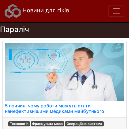
Новини для гіків
Параліч
5 причин, чому роботи можуть стати
найефективнішими медиками майбутнього
Технологія
Французька мова
Операційна система