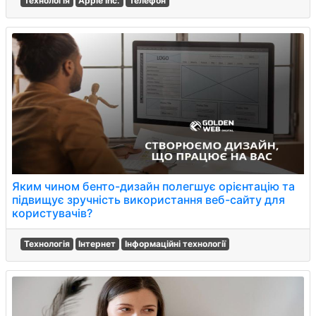
Технологія
Apple Inc.
Телефон
Яким чином бенто-дизайн полегшує орієнтацію та
підвищує зручність використання веб-сайту для
користувачів?
Технологія
Інтернет
Інформаційні технології