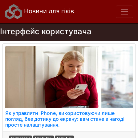
Новини для гіків
Інтерфейс користувача
Як управляти iPhone, використовуючи лише
погляд, без дотику до екрану: вам стане в нагоді
просте налаштування.