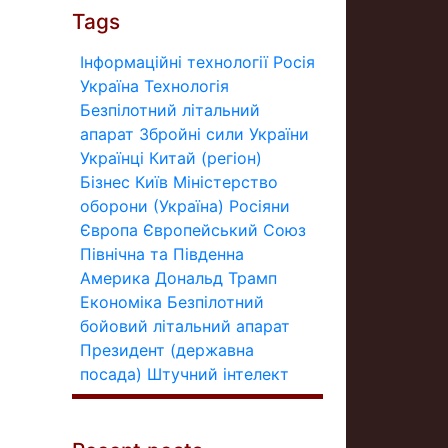
Tags
Інформаційні технології
Росія
Україна
Технологія
Безпілотний літальний
апарат
Збройні сили України
Українці
Китай (регіон)
Бізнес
Київ
Міністерство
оборони (Україна)
Росіяни
Європа
Європейський Союз
Північна та Південна
Америка
Дональд Трамп
Економіка
Безпілотний
бойовий літальний апарат
Президент (державна
посада)
Штучний інтелект