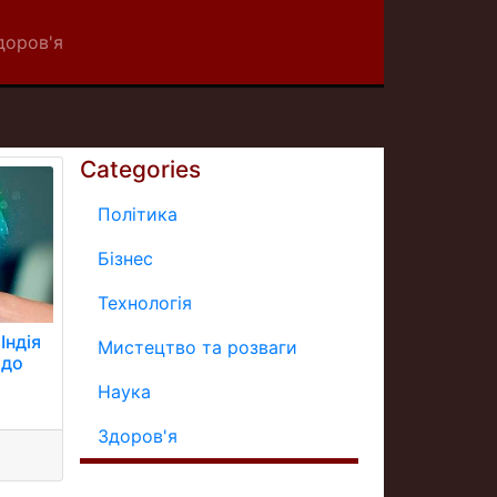
доров'я
Categories
Політика
Бізнес
Технологія
Індія
Мистецтво та розваги
 до
Наука
Здоров'я