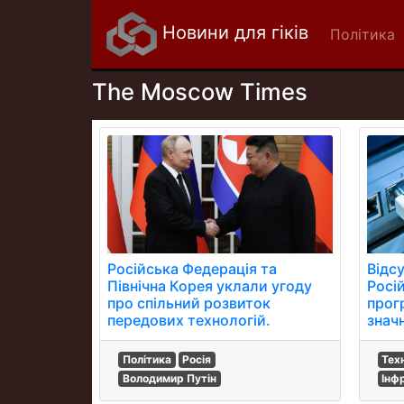
Новини для гіків
Політика
The Moscow Times
Російська Федерація та
Відсу
Північна Корея уклали угоду
Росі
про спільний розвиток
прог
передових технологій.
значн
Політика
Росія
Тех
Володимир Путін
Інф