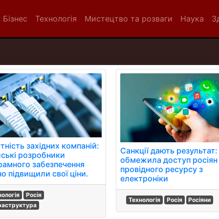
Бізнес
Технологія
Мистецтво та розваги
Наука
З
тність західних компаній:
Санкції дають результат: 
йські розробники
обмежила доступ росіян
рамного забезпечення
провідного ресурсу з
о підвищили свої ціни.
електроніки
нологія
Росія
Технологія
Росія
Росіяни
раструктура