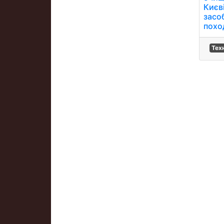
Києв
засо
похо
Тех