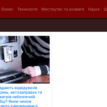
Бізнес
Технологія
Мистецтво та розваги
Наука
З
ддають відвідувачів
ярень, автозаправок та
еатрів небезпечній
бці? Яким чином
ають кавомашини в