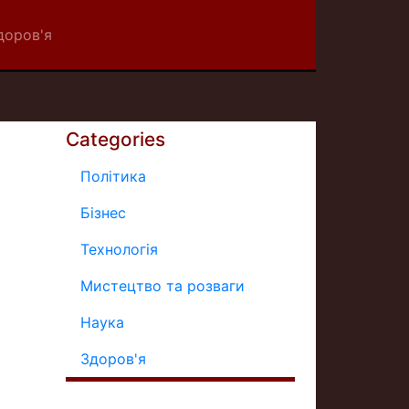
доров'я
Categories
Політика
Бізнес
Технологія
Мистецтво та розваги
Наука
Здоров'я