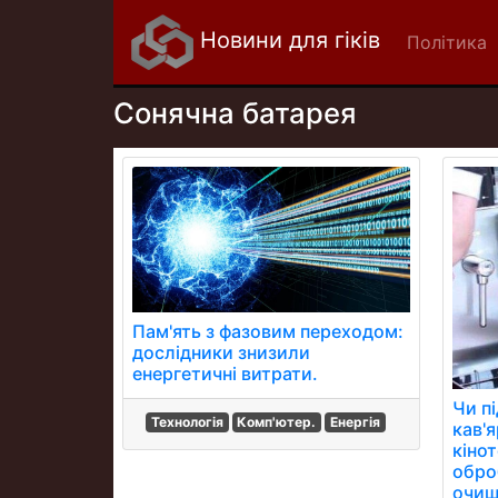
Новини для гіків
Політика
Сонячна батарея
Пам'ять з фазовим переходом:
дослідники знизили
енергетичні витрати.
Чи пі
Технологія
Комп'ютер.
Енергія
кав'
кінот
обро
очищ