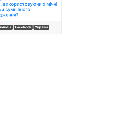
і, використовуючи хімічні
би сумнівного
дження?
нологія
Facebook
Україна