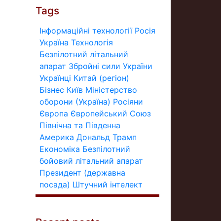
Tags
Інформаційні технології
Росія
Україна
Технологія
Безпілотний літальний
апарат
Збройні сили України
Українці
Китай (регіон)
Бізнес
Київ
Міністерство
оборони (Україна)
Росіяни
Європа
Європейський Союз
Північна та Південна
Америка
Дональд Трамп
Економіка
Безпілотний
бойовий літальний апарат
Президент (державна
посада)
Штучний інтелект