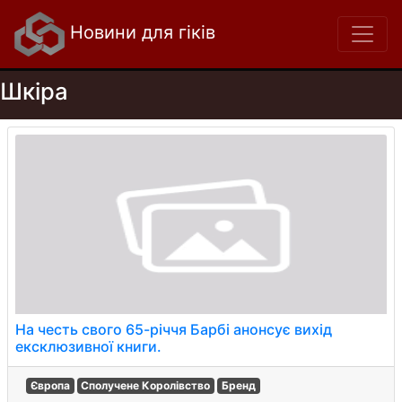
Новини для гіків
Шкіра
На честь свого 65-річчя Барбі анонсує вихід
ексклюзивної книги.
Європа
Сполучене Королівство
Бренд