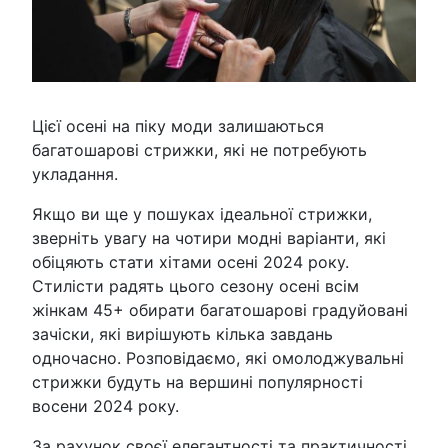
Цієї осені на піку моди залишаються
багатошарові стрижки, які не потребують
укладання.
Якщо ви ще у пошуках ідеальної стрижки,
зверніть увагу на чотири модні варіанти, які
обіцяють стати хітами осені 2024 року.
Стилісти радять цього сезону осені всім
жінкам 45+ обирати багатошарові градуйовані
зачіски, які вирішують кілька завдань
одночасно. Розповідаємо, які омолоджувальні
стрижки будуть на вершині популярності
восени 2024 року.
За рахунок своєї елегантності та практичності