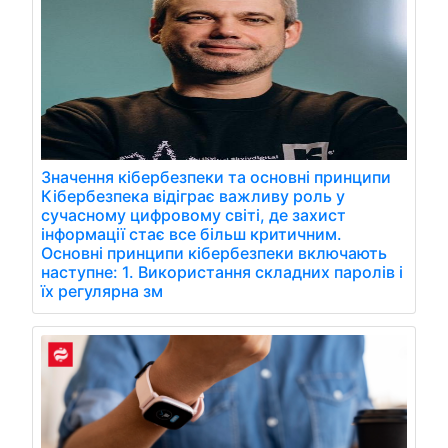
Значення кібербезпеки та основні принципи
Кібербезпека відіграє важливу роль у
сучасному цифровому світі, де захист
інформації стає все більш критичним.
Основні принципи кібербезпеки включають
наступне: 1. Використання складних паролів і
їх регулярна зм