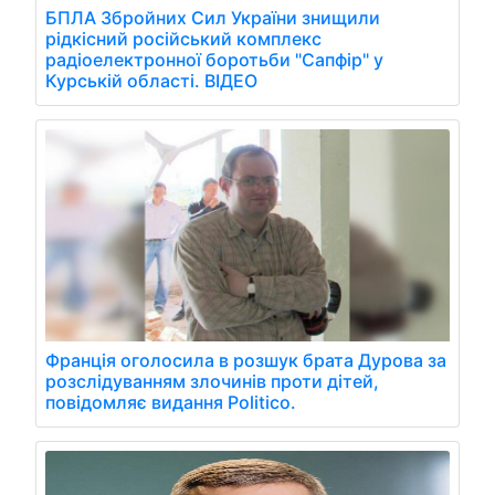
БПЛА Збройних Сил України знищили
рідкісний російський комплекс
радіоелектронної боротьби "Сапфір" у
Курській області. ВІДЕО
Франція оголосила в розшук брата Дурова за
розслідуванням злочинів проти дітей,
повідомляє видання Politico.