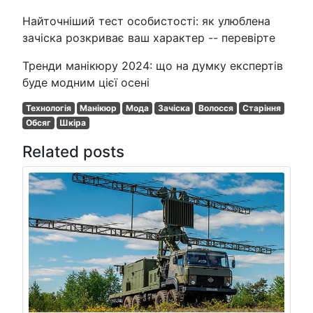
Найточніший тест особистості: як улюблена
зачіска розкриває ваш характер -- перевірте
Тренди манікюру 2024: що на думку експертів
буде модним цієї осені
Технологія
Манікюр
Мода
Зачіска
Волосся
Старіння
Обсяг
Шкіра
Related posts