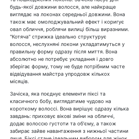
будь-якої довжини волосся, але найкраще
виглядає на локонах середньої довжини. Вона
також має омолоджувальний ефект і коригує
овал обличчя, роблячи вилиці більш виразними.
"Котяча" стрижка ідеально структурує
волосся, неслухняні локони укладатимуться у
правильну форму одразу після миття. Вона
абсолютно не потребує укладання і довго
зберігає форму, тому не буде потрібним часте
відвідування майстра упродовж кількох
місяців.
Зачіска, яка поєднує елементи піксі та
класичного бобу, виглядатиме чудово на
короткому волоссі. Вона вирішує одразу кілька
завдань: приховує вікові зміни на обличчі,
додає волоссю густоти та об'єму, а також
забирає зайве навантаження з нижньої частини
лиця. Біксі стане ідеальним вибором для жінок,