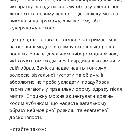
які прагнуть надати своєму образу елегантної
легкості та невимушеності. Цю зачіску можна
виконати на прямому, хвилястому або
кучерявому волоссі.
Це ще одна топова стрижка, яка тримається
на вершині модного олімпу вже кілька років
поспіль. Вона є ідеальним вибором для жінок,
які хочуть омолодитися і кардинально змінити
свій образ. Зачіска надає навіть тонкому
волоссю візуальної густоти та об'єму. Її
абсолютно не треба укладати, градуйовані
пасма лягають у правильну форму одразу після
миття. Стрижку можна акцентувати довгим
косим чубчиком, що надасть загальному
образу неймовірної розкоші та елегантної
досконалості.
Читайте також: