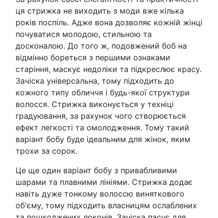
ця стрижка не виходить з моди вже кілька
років поспіль. Адже вона дозволяє кожній жінці
почуватися молодою, стильною та
досконалою. До того ж, подовжений боб на
відмінно бореться з першими ознаками
старіння, маскує недоліки та підкреслює красу.
Зачіска універсальна, тому підходить до
кожного типу обличчя і будь-якої структури
волосся. Стрижка виконується у техніці
градуювання, за рахунок чого створюється
ефект легкості та омолодження. Тому такий
варіант бобу буде ідеальним для жінок, яким
трохи за сорок.
Це ще один варіант бобу з привабливими
шарами та плавними лініями. Стрижка додає
навіть дуже тонкому волоссю виняткового
об'єму, тому підходить власницям ослаблених
та пошкоджених локонів. Зачіска пасує для