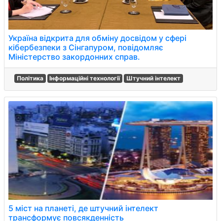
Україна відкрита для обміну досвідом у сфері
кібербезпеки з Сінгапуром, повідомляє
Міністерство закордонних справ.
Політика
Інформаційні технології
Штучний інтелект
5 міст на планеті, де штучний інтелект
трансформує повсякденність