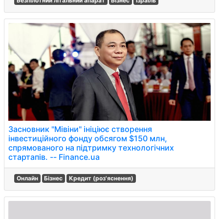
Безпілотний літальний апарат
Бізнес
Ізраїль
Засновник "Мівіни" ініціює створення
інвестиційного фонду обсягом $150 млн,
спрямованого на підтримку технологічних
стартапів. -- Finance.ua
Онлайн
Бізнес
Кредит (роз'яснення)