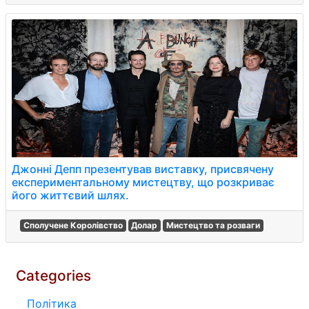
Джонні Депп презентував виставку, присвячену
експериментальному мистецтву, що розкриває
його життєвий шлях.
Сполучене Королівство
Долар
Мистецтво та розваги
Categories
Політика