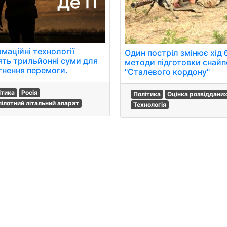
маційні технології
Один постріл змінює хід 
ять трильйонні суми для
методи підготовки снайп
гнення перемоги.
"Сталевого кордону"
ітика
Росія
Політика
Оцінка розвіддани
пілотний літальний апарат
Технологія