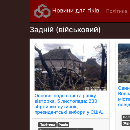
Новини для гіків
Політика
Задній (військовий)
Свин
Вовч
Основні події ночі та ранку
міста
вівторка, 5 листопада: 230
пові
збройних сутичок,
президентські вибори у США.
Пол
Збр
Політика
Росія