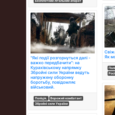
Безпілотний літальний апарат
Свіж
Як м
"Які події розгорнуться далі -
важко передбачити": на
Курахівському напрямку
Пол
Збройні сили України ведуть
Рос
напружену оборонну
боротьбу, повідомляє
військовий.
Поліція.
Ворожий комбатант
Збройні сили України