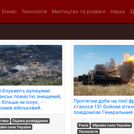
Бізнес
Технологія
Мистецтво та розваги
Наука
З
і блукають вулицями:
анськ повністю знищений,
Протягом доби на лінії ф
 більше не існує, -
сталося 131 бойове зіткн
домив військовий.
повідомляє Генеральний
ітика
Оцінка розвідданих
Росія
Збройні сили України
ойні сили України
Технологія