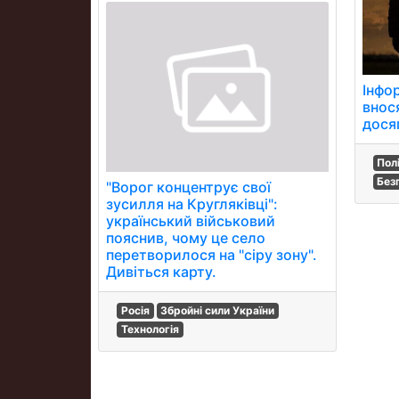
Інфор
внос
дося
Пол
Без
"Ворог концентрує свої
зусилля на Кругляківці":
український військовий
пояснив, чому це село
перетворилося на "сіру зону".
Дивіться карту.
Росія
Збройні сили України
Технологія