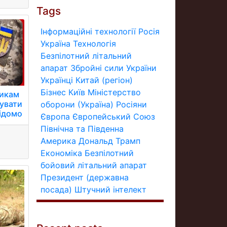
Tags
Інформаційні технології
Росія
Україна
Технологія
Безпілотний літальний
апарат
Збройні сили України
Українці
Китай (регіон)
Бізнес
Київ
Міністерство
никам
увати
оборони (Україна)
Росіяни
відомо
Європа
Європейський Союз
Північна та Південна
Америка
Дональд Трамп
Економіка
Безпілотний
бойовий літальний апарат
Президент (державна
посада)
Штучний інтелект