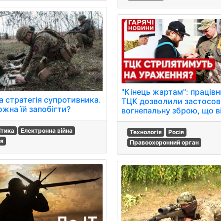
"Кінець жартам": праців
а стратегія супротивника.
ТЦК дозволили застосов
ожна їй запобігти?
вогнепальну зброю, що 
ітика
Електронна війна
Технологія
Росія
ія
Правоохоронний орган