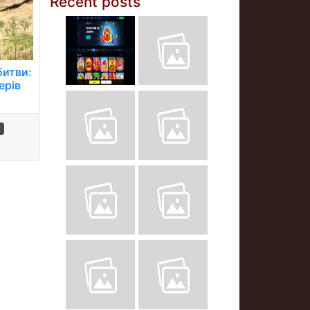
Recent posts
битви:
ерів
х