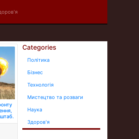
доров'я
Categories
Політика
Бізнес
Технологія
Мистецтво та розваги
ронту
Наука
ення,
 штаб.
Здоров'я