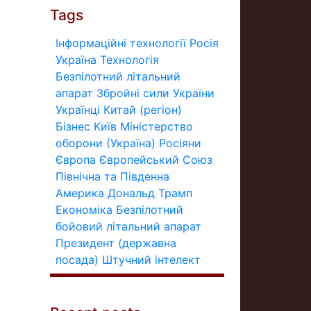
Tags
Інформаційні технології
Росія
Україна
Технологія
Безпілотний літальний
апарат
Збройні сили України
Українці
Китай (регіон)
Бізнес
Київ
Міністерство
оборони (Україна)
Росіяни
Європа
Європейський Союз
Північна та Південна
Америка
Дональд Трамп
Економіка
Безпілотний
бойовий літальний апарат
Президент (державна
посада)
Штучний інтелект