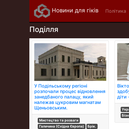
Новини для гіків
Політика
Поділля
У Подільському регіоні
Вікт
розпочали процес відновлення
здоб
занедбаного палацу, який
діти 
належав цукровим магнатам
Щеньовським.
Укр
Біз
Мистецтво та розваги
Галичина (Східна Європа)
Брік.