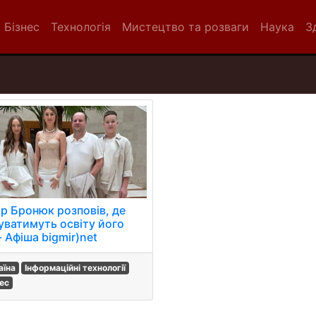
Бізнес
Технологія
Мистецтво та розваги
Наука
З
ор Бронюк розповів, де
уватимуть освіту його
- Афіша bigmir)net
аїна
Інформаційні технології
нес