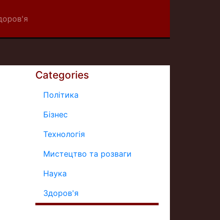
доров'я
Categories
Політика
Бізнес
Технологія
Мистецтво та розваги
Наука
Здоров'я