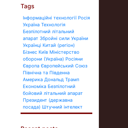
Tags
Інформаційні технології
Росія
Україна
Технологія
Безпілотний літальний
апарат
Збройні сили України
Українці
Китай (регіон)
Бізнес
Київ
Міністерство
оборони (Україна)
Росіяни
Європа
Європейський Союз
Північна та Південна
Америка
Дональд Трамп
Економіка
Безпілотний
бойовий літальний апарат
Президент (державна
посада)
Штучний інтелект