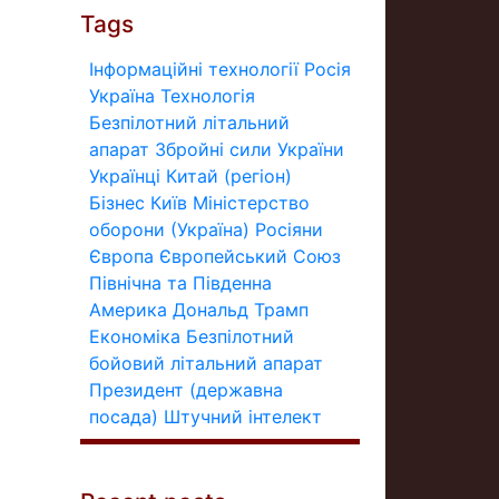
Tags
Інформаційні технології
Росія
Україна
Технологія
Безпілотний літальний
апарат
Збройні сили України
Українці
Китай (регіон)
Бізнес
Київ
Міністерство
оборони (Україна)
Росіяни
Європа
Європейський Союз
Північна та Південна
Америка
Дональд Трамп
Економіка
Безпілотний
бойовий літальний апарат
Президент (державна
посада)
Штучний інтелект