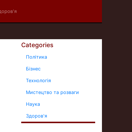
доров'я
Categories
Політика
Бізнес
Технологія
Мистецтво та розваги
Наука
Здоров'я