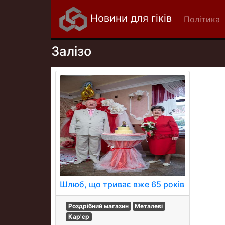
Новини для гіків
Політика
Залізо
Шлюб, що триває вже 65 років
Роздрібний магазин
Металеві
Кар'єр