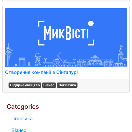
Створення компанії в Сінгапурі
Підприємництво
Бізнес
Логістика
Categories
Політика
Бізнес