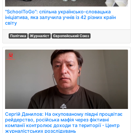
"SchoolToGo": спільна українсько-словацька
ініціатива, яка залучила учнів із 42 різних країн
світу
Політика
Журналіст
Європейський Союз
Сергій Данилов: На окупованому півдні процвітає
рейдерство, російська мафія через фіктивні
компанії контролює доходи та території - Центр
журналістських розслідувань