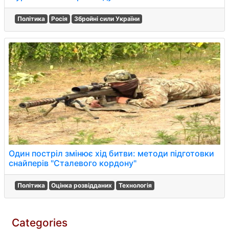
Політика
Росія
Збройні сили України
Один постріл змінює хід битви: методи підготовки
снайперів "Сталевого кордону"
Політика
Оцінка розвідданих
Технологія
Categories