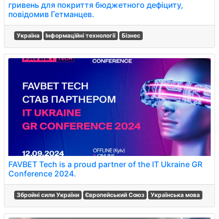
гривень для покриття бюджетного дефіциту,
повідомив Гетманцев.
Україна
Інформаційні технології
Бізнес
FAVBET Tech is a proud partner of the IT Ukraine GR
Conference 2024.
Збройні сили України
Європейський Союз
Українська мова