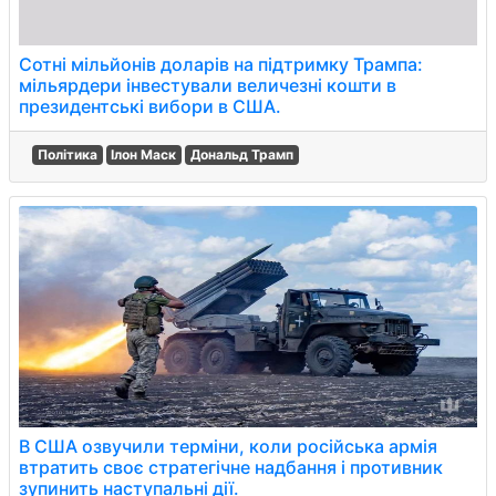
Сотні мільйонів доларів на підтримку Трампа:
мільярдери інвестували величезні кошти в
президентські вибори в США.
Політика
Ілон Маск
Дональд Трамп
В США озвучили терміни, коли російська армія
втратить своє стратегічне надбання і противник
зупинить наступальні дії.