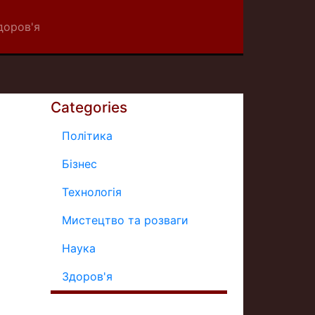
доров'я
Categories
Політика
Бізнес
Технологія
Мистецтво та розваги
Наука
Здоров'я