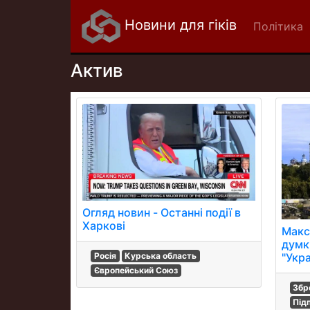
Новини для гіків
Політика
Актив
Огляд новин - Останні події в
Харкові
Макс
думк
"Укра
Росія
Курська область
Європейський Союз
Збр
Під