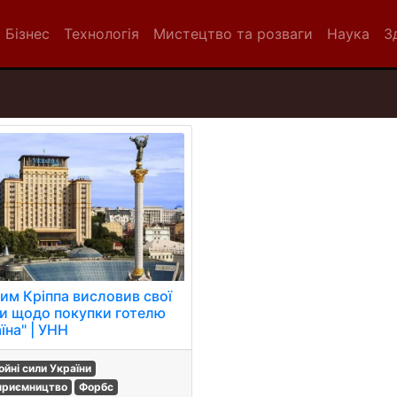
Бізнес
Технологія
Мистецтво та розваги
Наука
З
им Кріппа висловив свої
и щодо покупки готелю
їна" | УНН
ойні сили України
приємництво
Форбс