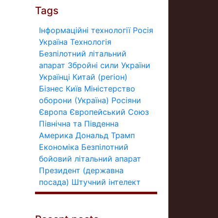
Tags
Інформаційні технології
Росія
Україна
Технологія
Безпілотний літальний
апарат
Збройні сили України
Українці
Китай (регіон)
Бізнес
Київ
Міністерство
оборони (Україна)
Росіяни
Європа
Європейський Союз
Північна та Південна
Америка
Дональд Трамп
Економіка
Безпілотний
бойовий літальний апарат
Президент (державна
посада)
Штучний інтелект