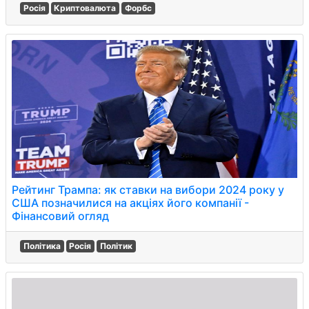
Росія
Криптовалюта
Форбс
Рейтинг Трампа: як ставки на вибори 2024 року у
США позначилися на акціях його компанії -
Фінансовий огляд
Політика
Росія
Політик