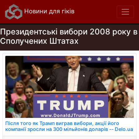
Новини для гіків
Президентські вибори 2008 року в
Сполучених Штатах
Після того як Трамп виграв вибори, акції його
компанії зросли на 300 мільйонів доларів -- Delo.ua