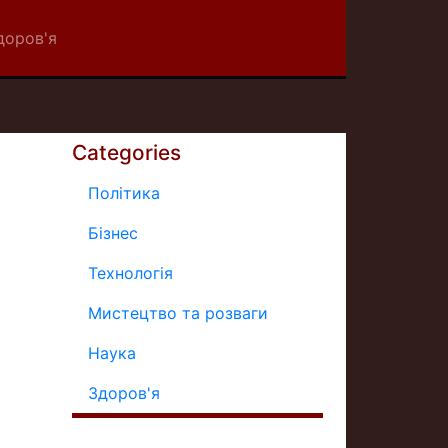
доров'я
Categories
Політика
Бізнес
Технологія
Мистецтво та розваги
Наука
Здоров'я