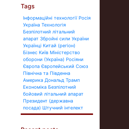
Tags
Інформаційні технології
Росія
Україна
Технологія
Безпілотний літальний
апарат
Збройні сили України
Українці
Китай (регіон)
Бізнес
Київ
Міністерство
оборони (Україна)
Росіяни
Європа
Європейський Союз
Північна та Південна
Америка
Дональд Трамп
Економіка
Безпілотний
бойовий літальний апарат
Президент (державна
посада)
Штучний інтелект