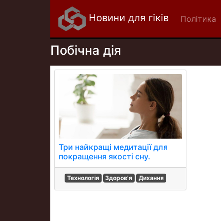
Новини для гіків
Політика
Побічна дія
Три найкращі медитації для
покращення якості сну.
Технологія
Здоров'я
Дихання