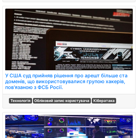
У США суд прийняв рішення про арешт більше ста
доменів, що використовувалися групою хакерів,
пов'язаною з ФСБ Росії.
Технологія
Обліковий запис користувача
Кібератака