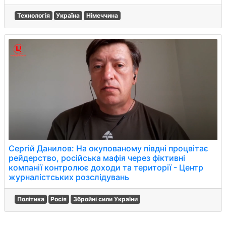
Технологія
Україна
Німеччина
Сергій Данилов: На окупованому півдні процвітає
рейдерство, російська мафія через фіктивні
компанії контролює доходи та території - Центр
журналістських розслідувань
Політика
Росія
Збройні сили України