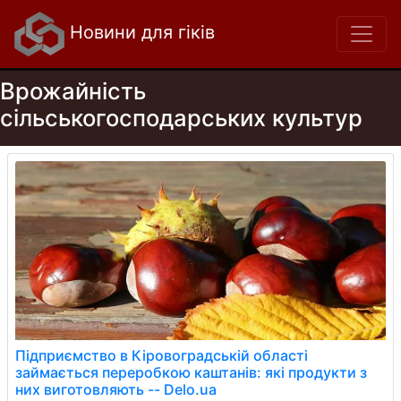
Новини для гіків
Врожайність
сільськогосподарських культур
Підприємство в Кіровоградській області
займається переробкою каштанів: які продукти з
них виготовляють -- Delo.ua