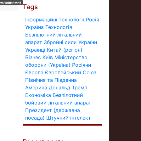
домленнями)
Tags
Інформаційні технології
Росія
Україна
Технологія
Безпілотний літальний
апарат
Збройні сили України
Українці
Китай (регіон)
Бізнес
Київ
Міністерство
оборони (Україна)
Росіяни
Європа
Європейський Союз
Північна та Південна
Америка
Дональд Трамп
Економіка
Безпілотний
бойовий літальний апарат
Президент (державна
посада)
Штучний інтелект