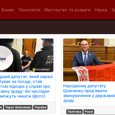
Бізнес
Технологія
Мистецтво та розваги
Наука
З
дний депутат, який наразі
уває на посаді, став
Народному депутату
том підозри у справі про
Шевченку пред'явили
авну зраду: які наслідки
звинувачення у державні
 можуть чекати (фото)
зраді.
ія
Тарас Шевченко
Україна
Політика
Росія