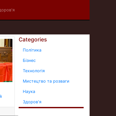
доров'я
Categories
Політика
Бізнес
Технологія
Мистецтво та розваги
Наука
й
Здоров'я