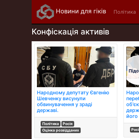
Новини для гіків
Політика
Конфіскація активів
Народному депутату Євгенію
Наро
Шевченку висунули
переб
обвинувачення у зраді
об'єк
державі.
держ
його
Політика
Росія
Рос
Оцінка розвідданих