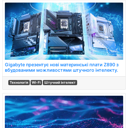
Gigabyte презентує нові материнські плати Z890 з
вбудованими можливостями штучного інтелекту.
Технологія
Wi-Fi
Штучний інтелект