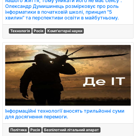
нашого життя, тому уникати його не має сенсу''.
Олександр Думишинець розмірковує про роль
інформатики в початковій школі, принцип ''5
хвилин'' та перспективи освіти в майбутньому.
Технологія
Росія
Комп'ютерні науки
Інформаційні технології вносять трильйонні суми
для досягнення перемоги.
Політика
Росія
Безпілотний літальний апарат