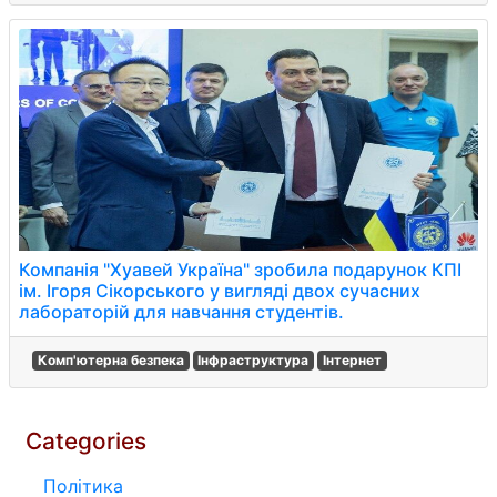
Компанія "Хуавей Україна" зробила подарунок КПІ
ім. Ігоря Сікорського у вигляді двох сучасних
лабораторій для навчання студентів.
Комп'ютерна безпека
Інфраструктура
Інтернет
Categories
Політика