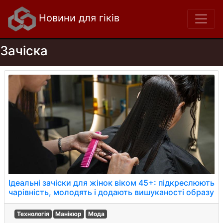
Новини для гіків
Зачіска
Ідеальні зачіски для жінок віком 45+: підкреслюють
чарівність, молодять і додають вишуканості образу
Технологія
Манікюр
Мода